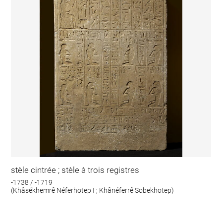
stèle cintrée ; stèle à trois registres
-1738 / -1719
(Khâsékhemrê Néferhotep I ; Khânéferrê Sobekhotep)