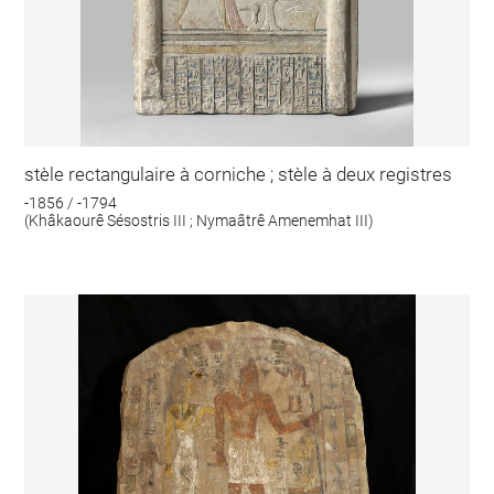
stèle rectangulaire à corniche ; stèle à deux registres
-1856 / -1794
(Khâkaourê Sésostris III ; Nymaâtrê Amenemhat III)