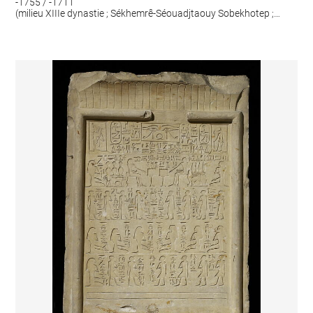
-1755 / -1711
(milieu XIIIe dynastie ; Sékhemrê-Séouadjtaouy Sobekhotep ;
Khâsékhemrê Néferhotep I)