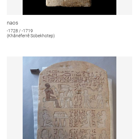
naos
-1728 / -1719
(Khânéferrê Sobekhotep)