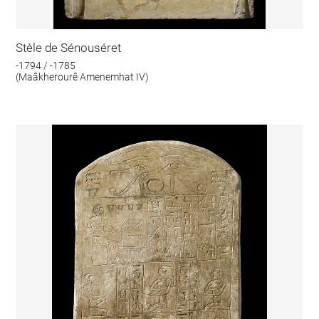
Stèle de Sénouséret
-1794 / -1785
(Maâkherourê Amenemhat IV)