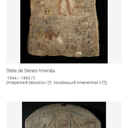
Stèle de Sénès-Imenâa
-1944 / -1865 (?)
(Khéperkarê Sésostris I [?] ; Noubkaourê Amenemhat II [?])