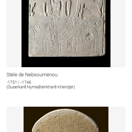
Stèle de Nebsouménou
-1751 / -1746
(Ouserkarê Nymaâtenkharê Khendjer)