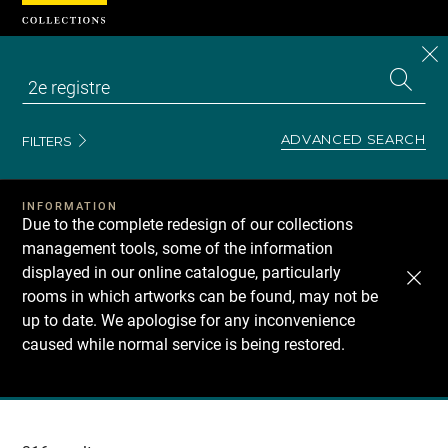
Cookies management panel
CL
Search
the
EN
S
collecti
Z
Se
ADVANCED SEARCH
FILTERS
INFORMATION
Due to the complete redesign of our collections
management tools, some of the information
displayed in our online catalogue, particularly
rooms in which artworks can be found, may not be
up to date. We apologise for any inconvenience
caused while normal service is being restored.
Recherche
dans
les