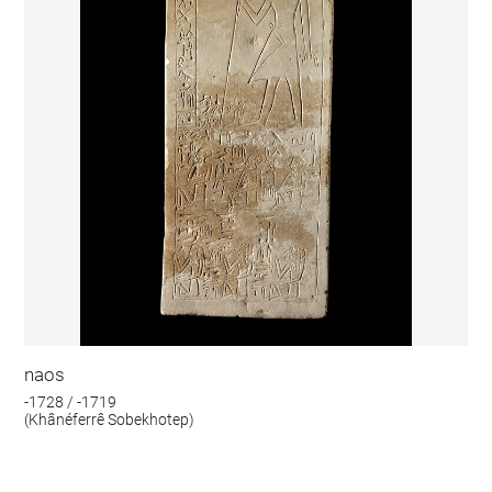
naos
-1728 / -1719
(Khânéferrê Sobekhotep)