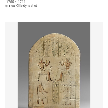
-1755 / -1711
(milieu XIIIe dynastie)