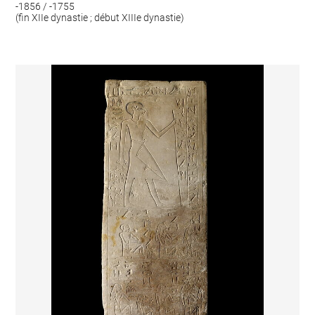
-1856 / -1755
(fin XIIe dynastie ; début XIIIe dynastie)