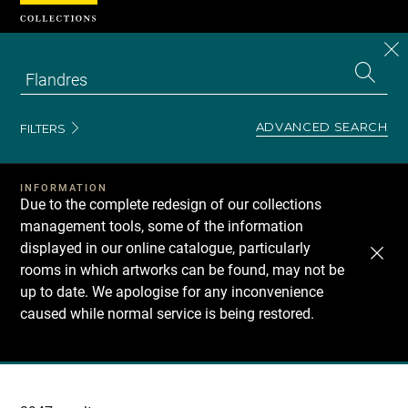
Cookies management panel
CL
Search
the
EN
S
collecti
Z
Se
ADVANCED SEARCH
FILTERS
INFORMATION
Due to the complete redesign of our collections
management tools, some of the information
displayed in our online catalogue, particularly
rooms in which artworks can be found, may not be
up to date. We apologise for any inconvenience
caused while normal service is being restored.
Recherche
dans
les