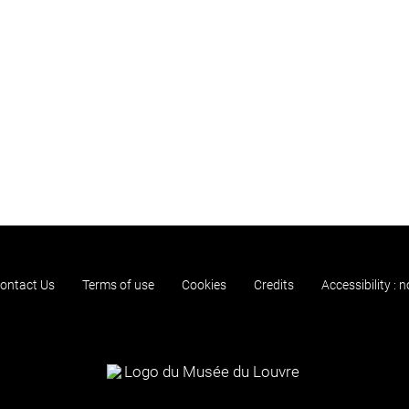
ontact Us
Terms of use
Cookies
Credits
Accessibility : 