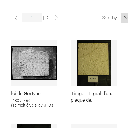
|
5
Sort by
loi de Gortyne
Tirage intégral d’une
plaque de...
-480 / -460
(1e moitié Ve s. av. J.-C.)