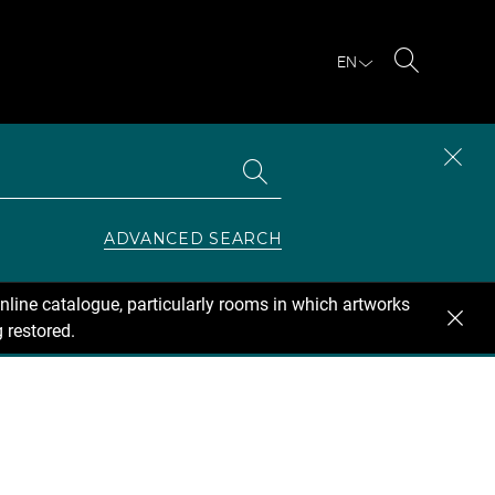
EN
Search
Search
CLOS
the
collections
SEAR
ZONE
ADVANCED SEARCH
nline catalogue, particularly rooms in which artworks
 restored.