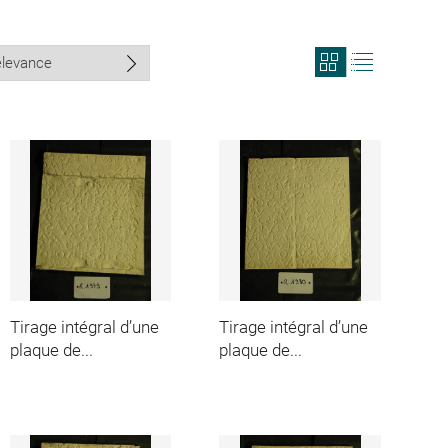
View
View
search
search
results
results
in
as
grid
list
format
Tirage intégral d’une
Tirage intégral d’une
plaque de...
plaque de...