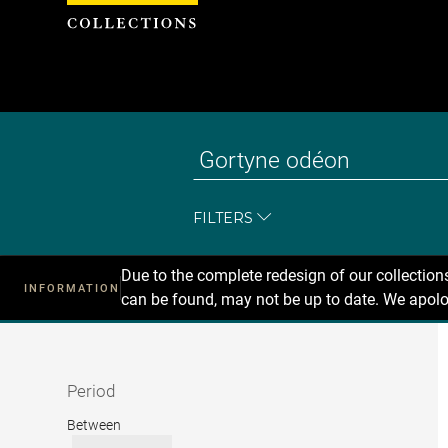
Cookies management panel
FILTERS
Due to the complete redesign of our collectio
INFORMATION
can be found, may not be up to date. We apolo
Recherche
dans
les
collections
Period
Period
Between