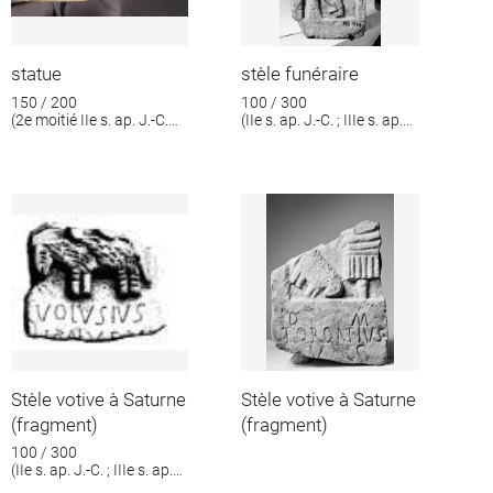
statue
stèle funéraire
150 / 200
100 / 300
(2e moitié IIe s. ap. J.-C.
(IIe s. ap. J.-C. ; IIIe s. ap.
[?])
J.-C.)
Stèle votive à Saturne
Stèle votive à Saturne
(fragment)
(fragment)
100 / 300
(IIe s. ap. J.-C. ; IIIe s. ap.
J.-C.)