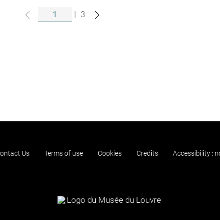
|
3
ontact Us
Terms of use
Cookies
Credits
Accessibility : 