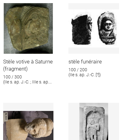
Stèle votive à Saturne
stèle funéraire
(fragment)
100 / 200
(IIe s. ap. J.-C. [?])
100 / 300
(IIe s. ap. J.-C. ; IIIe s. ap.
J.-C.)