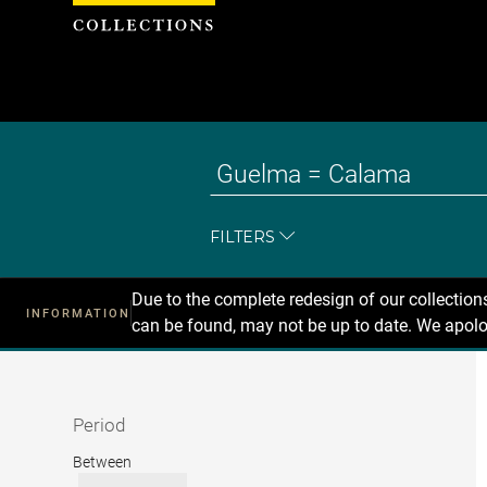
Cookies management panel
FILTERS
Due to the complete redesign of our collectio
INFORMATION
can be found, may not be up to date. We apolo
Recherche
dans
les
collections
Period
Period
Between