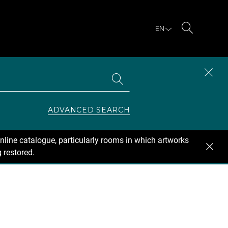
EN
Search
Search
CLOS
the
collections
SEAR
ZONE
ADVANCED SEARCH
nline catalogue, particularly rooms in which artworks
 restored.