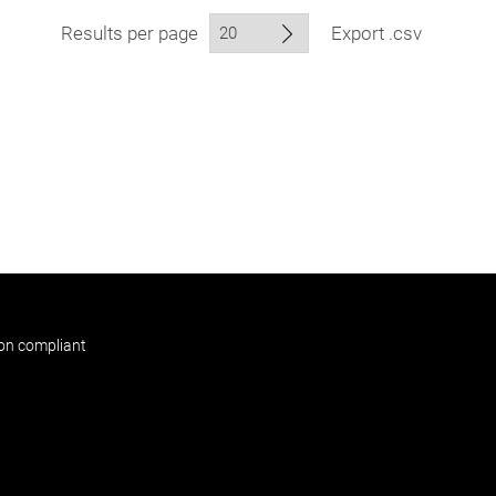
Results per page
Export .csv
non compliant