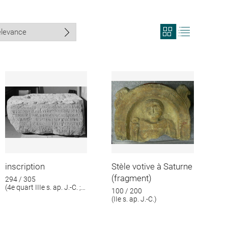
View
View
search
search
results
results
in
as
grid
list
format
inscription
Stèle votive à Saturne
(fragment)
294 / 305
(4e quart IIIe s. ap. J.-C. ;
100 / 200
1e quart IVe s. ap. J.-C.)
(IIe s. ap. J.-C.)