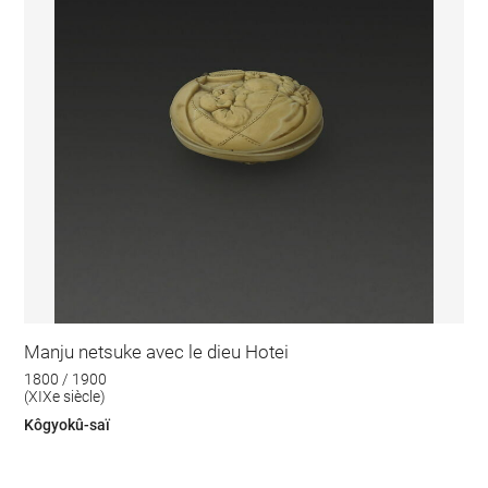
Manju netsuke avec le dieu Hotei
1800 / 1900
(XIXe siècle)
Kôgyokû-saï