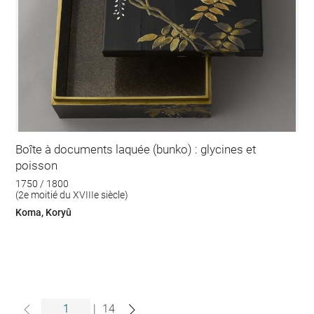
Boîte à documents laquée (bunko) : glycines et
poisson
1750 / 1800
(2e moitié du XVIIIe siècle)
Koma, Koryû
|
14