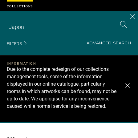
Cookies management panel
CL
Search
the
EN
S
collecti
Z
Se
ADVANCED SEARCH
FILTERS
INFORMATION
Due to the complete redesign of our collections
management tools, some of the information
displayed in our online catalogue, particularly
rooms in which artworks can be found, may not be
up to date. We apologise for any inconvenience
caused while normal service is being restored.
Recherche
dans
les