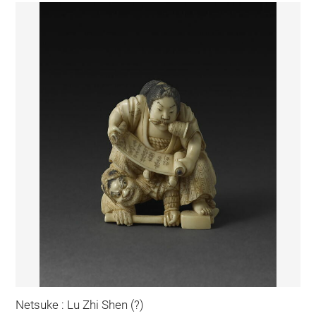
Netsuke : Lu Zhi Shen (?)