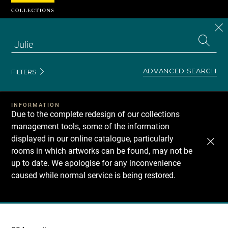
Cookies management panel
CL
Search
the
EN
S
collecti
Z
Se
ADVANCED SEARCH
FILTERS
INFORMATION
Due to the complete redesign of our collections
management tools, some of the information
displayed in our online catalogue, particularly
rooms in which artworks can be found, may not be
up to date. We apologise for any inconvenience
caused while normal service is being restored.
Recherche
dans
les