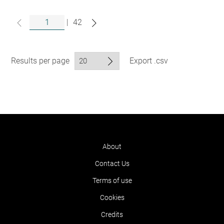
|
42
Results per page
Export .csv
About
Contact Us
Terms of use
Cookies
Credits