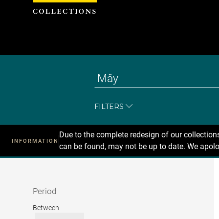
Cookies management panel
FILTERS
Due to the complete redesign of our collectio
INFORMATION
can be found, may not be up to date. We apolo
Recherche
dans
les
collections
Period
Period
Between