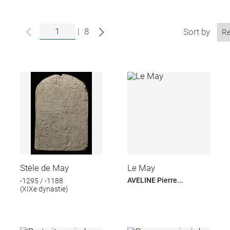
|
8
Sort by
Stèle de May
Le May
AVELINE Pierre...
-1295 / -1188
(XIXe dynastie)