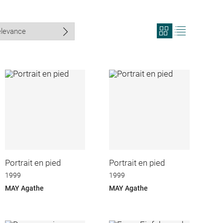
View
View
search
search
results
results
in
as
grid
list
format
Portrait en pied
Portrait en pied
1999
1999
MAY Agathe
MAY Agathe