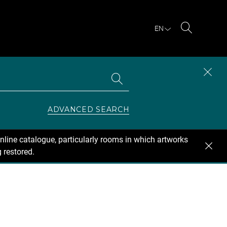
EN
Search
Search
CLOS
the
collections
SEAR
ZONE
ADVANCED SEARCH
nline catalogue, particularly rooms in which artworks
 restored.