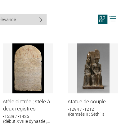
View
View
search
search
results
results
in
as
grid
list
format
stèle cintrée ; stèle à
statue de couple
deux registres
-1294 / -1212
(Ramsès II ; Séthi I)
-1539 / -1425
(début XVIIIe dynastie ;
Thoutmosis III [?])