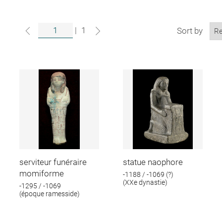
|
1
Sort by
serviteur funéraire
statue naophore
momiforme
-1188 / -1069 (?)
(XXe dynastie)
-1295 / -1069
(époque ramesside)