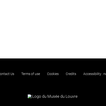
ontact Us
Terms of use
Cookies
Credits
Accessibility : 