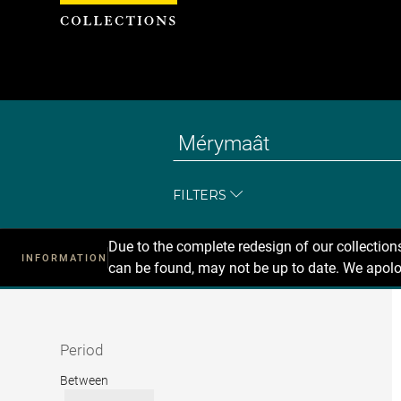
Cookies management panel
FILTERS
Due to the complete redesign of our collectio
INFORMATION
can be found, may not be up to date. We apolo
Recherche
dans
les
collections
Period
Period
Between