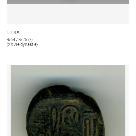
coupe
-664 / -525 (?)
(XXVIe dynastie)