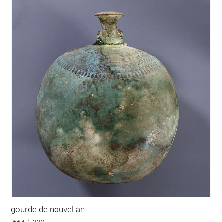
gourde de nouvel an
-664 / -332