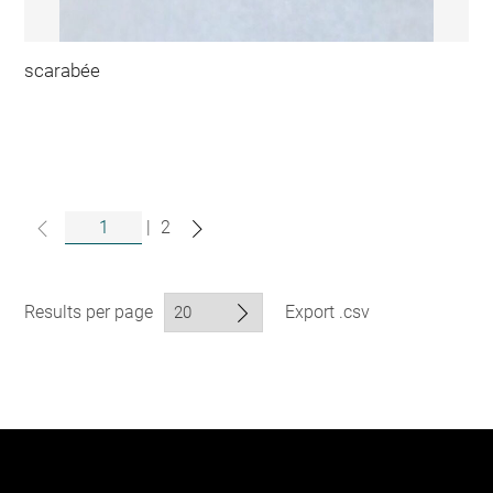
scarabée
|
2
Results per page
Export .csv