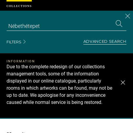
Cookies management panel
CL
Search
the
EN
S
collecti
Z
Se
ADVANCED SEARCH
FILTERS
INFORMATION
Due to the complete redesign of our collections
management tools, some of the information
displayed in our online catalogue, particularly
rooms in which artworks can be found, may not be
up to date. We apologise for any inconvenience
caused while normal service is being restored.
Recherche
dans
les