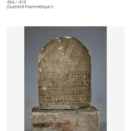
-664 / -610
(Ouahibrê Psammétique I)