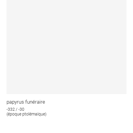
papyrus funéraire
-332 / -30
(époque ptolémaïque)