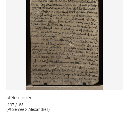
stèle cintrée
-107 / -88
(Ptolémée X Alexandre I)