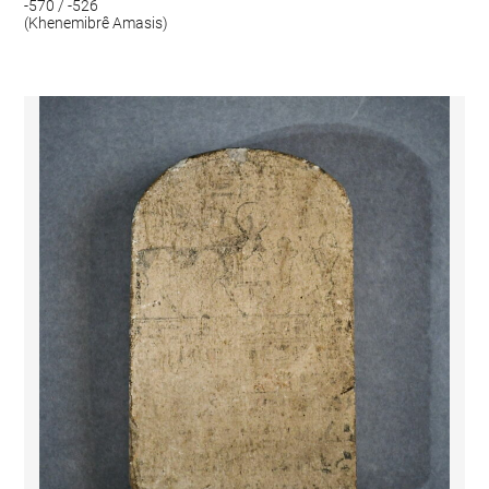
-570 / -526
(Khenemibrê Amasis)