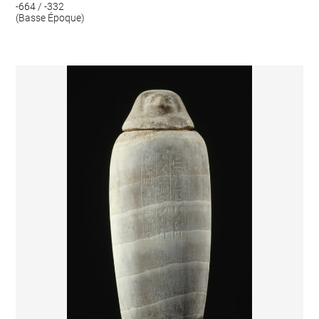
-664 / -332
(Basse Époque)