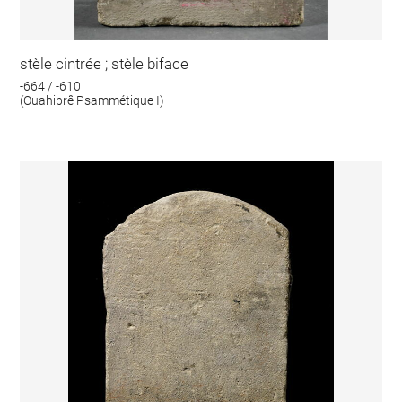
stèle cintrée ; stèle biface
-664 / -610
(Ouahibrê Psammétique I)