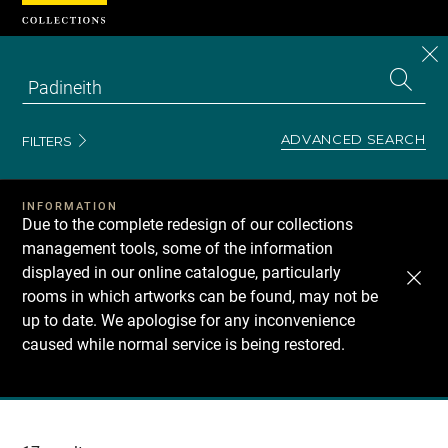
Cookies management panel
CL
Search
the
EN
S
collecti
Z
Se
ADVANCED SEARCH
FILTERS
INFORMATION
Due to the complete redesign of our collections
management tools, some of the information
displayed in our online catalogue, particularly
rooms in which artworks can be found, may not be
up to date. We apologise for any inconvenience
caused while normal service is being restored.
Recherche
dans
les