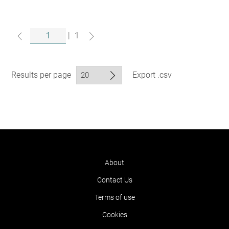
|
1
Results per page
Export .csv
About
Contact Us
Terms of use
Cookies