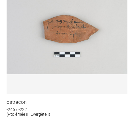
ostracon
-246 / -222
(Ptolémée III Evergète I)