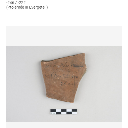
-246 / -222
(Ptolémée III Evergète I)