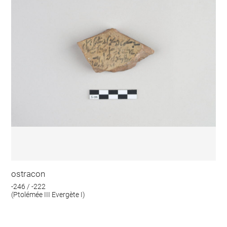
ostracon
-246 / -222
(Ptolémée III Evergète I)