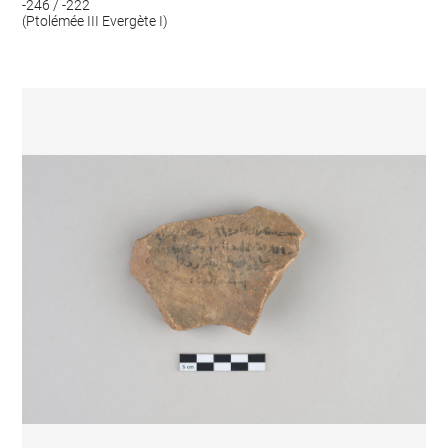
-246 / -222
(Ptolémée III Evergète I)