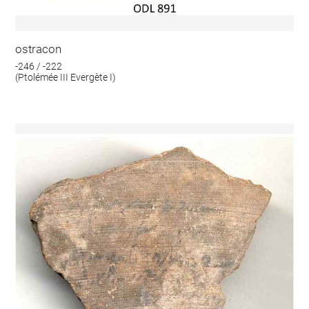
ostracon
-246 / -222
(Ptolémée III Evergète I)