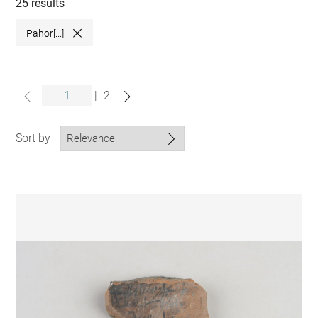
collections
25 results
Pahor[...]
Close
|
2
Sort by