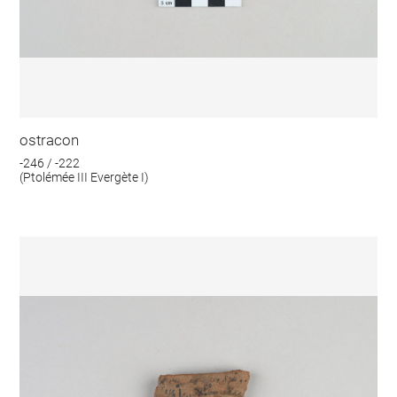
ostracon
-246 / -222
(Ptolémée III Evergète I)