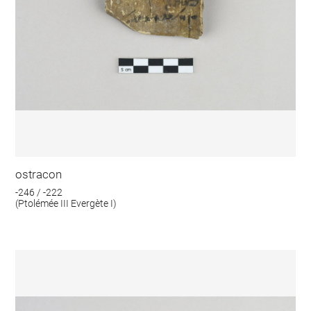
ostracon
-246 / -222
(Ptolémée III Evergète I)