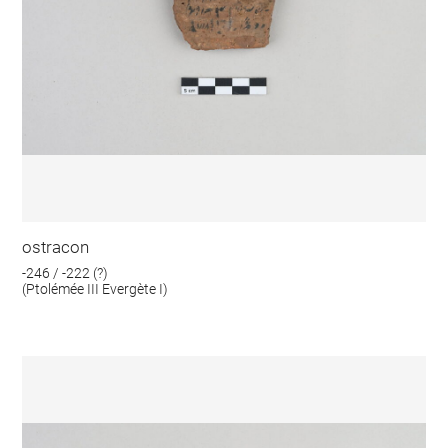
ostracon
-246 / -222 (?)
(Ptolémée III Evergète I)