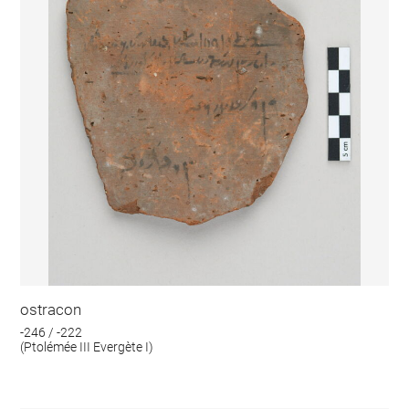
ostracon
-246 / -222
(Ptolémée III Evergète I)