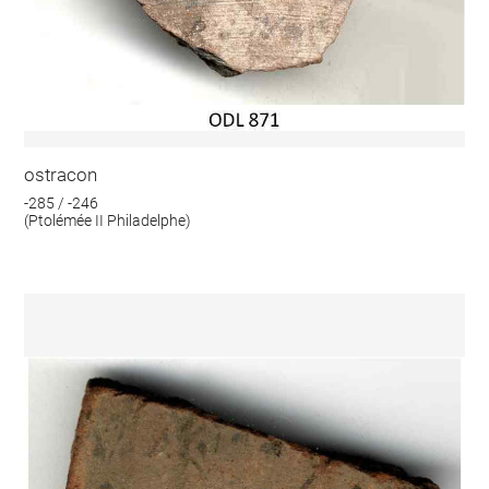
ostracon
-285 / -246
(Ptolémée II Philadelphe)