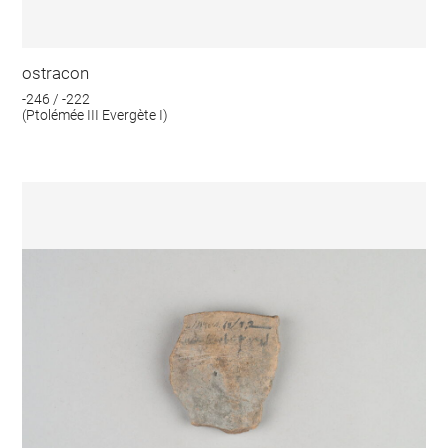
ostracon
-246 / -222
(Ptolémée III Evergète I)