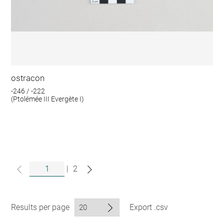
ostracon
-246 / -222
(Ptolémée III Evergète I)
|
2
Results per page
Export .csv