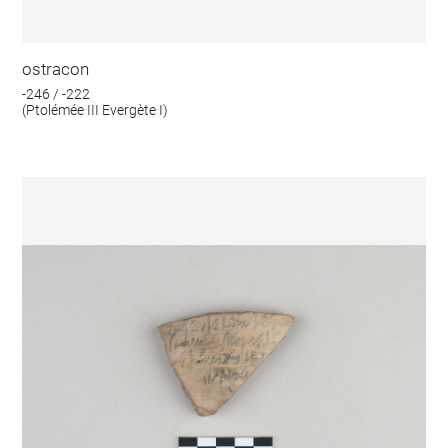
ostracon
-246 / -222
(Ptolémée III Evergète I)