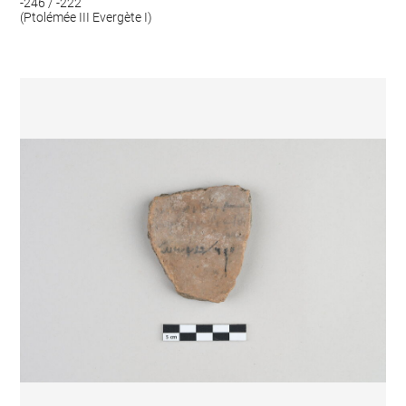
-246 / -222
(Ptolémée III Evergète I)