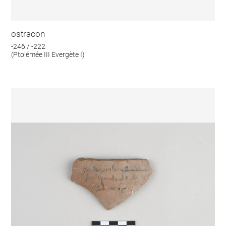
ostracon
-246 / -222
(Ptolémée III Evergète I)