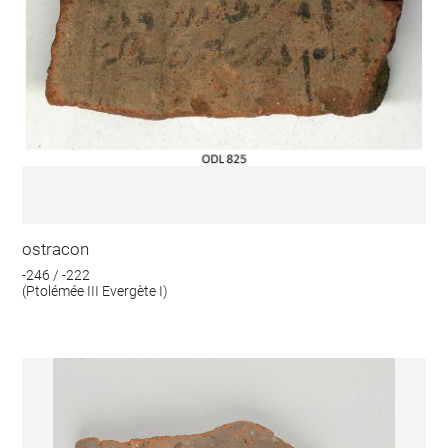
ostracon
-246 / -222
(Ptolémée III Evergète I)