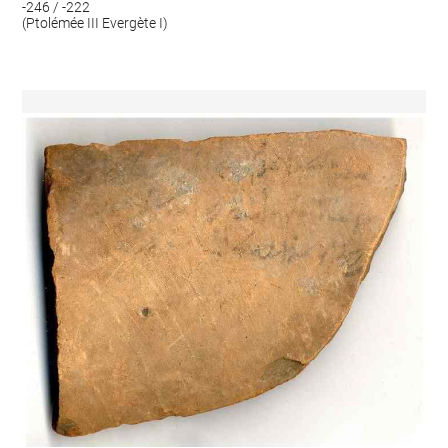
-246 / -222
(Ptolémée III Evergète I)