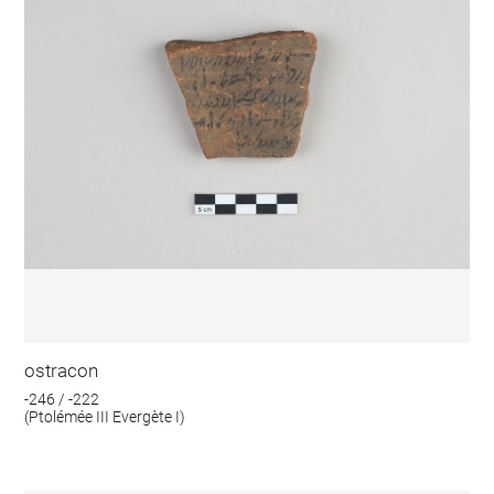
ostracon
-246 / -222
(Ptolémée III Evergète I)