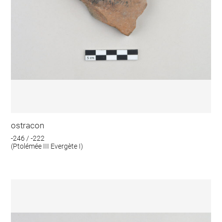
ostracon
-246 / -222
(Ptolémée III Evergète I)