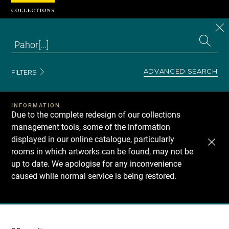
Cookies management panel
CL
Search
the
EN
S
collecti
Z
Se
ADVANCED SEARCH
FILTERS
INFORMATION
Due to the complete redesign of our collections
management tools, some of the information
displayed in our online catalogue, particularly
rooms in which artworks can be found, may not be
up to date. We apologise for any inconvenience
caused while normal service is being restored.
Recherche
dans
les