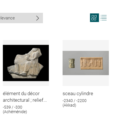
View
View
search
search
results
results
in
as
grid
list
format
élément du décor
sceau cylindre
architectural ; relief...
-2340 / -2200
(Akkad)
-539 / -330
(Achéménide)