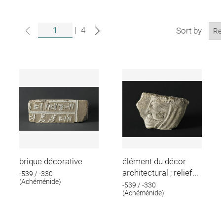
|
4
Sort by
brique décorative
élément du décor
architectural ; relief...
-539 / -330
(Achéménide)
-539 / -330
(Achéménide)