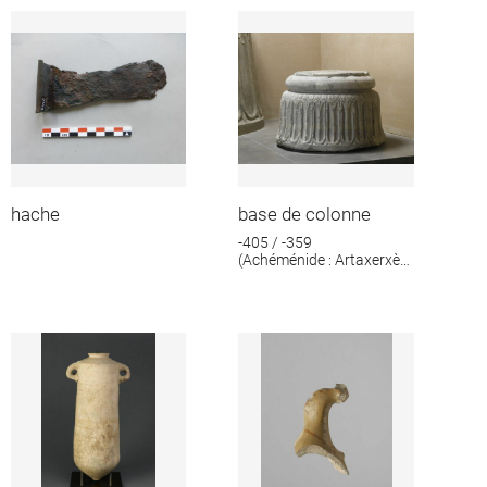
hache
base de colonne
-405 / -359
(Achéménide : Artaxerxès
II)