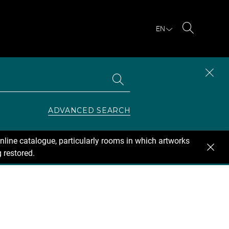
EN
Search
Search
CLOS
the
collections
SEAR
ZONE
ADVANCED SEARCH
nline catalogue, particularly rooms in which artworks
 restored.