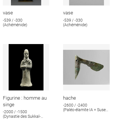
vase
vase
-539 / -330
-539 / -330
(Achéménide)
(Achéménide)
Figurine : homme au
hache
singe
-2600 / -2400
(Paléo-élamite IA = Suse
-2000 / -1500
IV A)
(Dynastie des Sukkal-
mah)