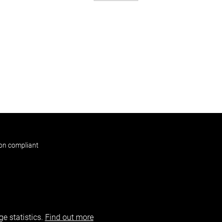
non compliant
e statistics.
Find out more