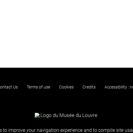
ontact Us
Terms of use
Cookies
Credits
Accessibility : 
 to improve your navigation experience and to compile site usag