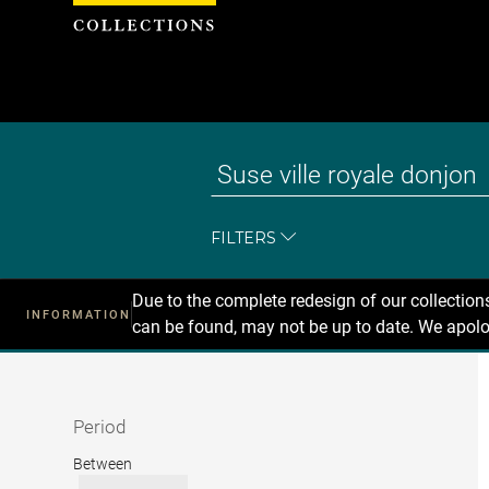
Cookies management panel
FILTERS
Due to the complete redesign of our collectio
INFORMATION
can be found, may not be up to date. We apolo
Recherche
dans
les
collections
Period
Period
Between