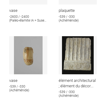
vase
plaquette
-2600 / -2400
-539 / -330
(Paléo-élamite IA = Suse
(Achéménide)
IV A)
vase
élément architectural
; élément du décor...
-539 / -330
(Achéménide)
-539 / -330
(Achéménide)