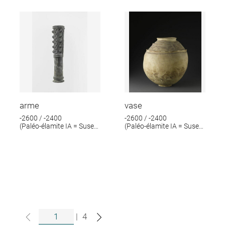
arme
vase
-2600 / -2400
-2600 / -2400
(Paléo-élamite IA = Suse
(Paléo-élamite IA = Suse
IV A)
IV A)
|
4