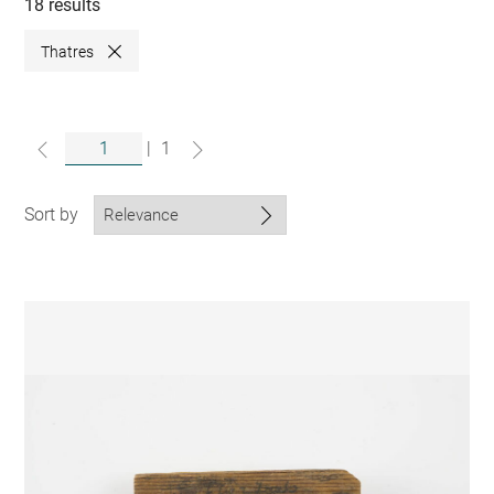
collections
18 results
Thatres
Close
|
1
Sort by