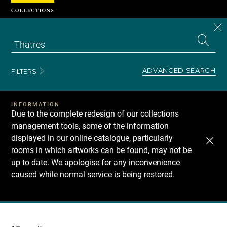
Cookies management panel
CL
Search
the
EN
S
collecti
Z
Se
ADVANCED SEARCH
FILTERS
INFORMATION
Due to the complete redesign of our collections
management tools, some of the information
displayed in our online catalogue, particularly
rooms in which artworks can be found, may not be
up to date. We apologise for any inconvenience
caused while normal service is being restored.
Recherche
dans
les