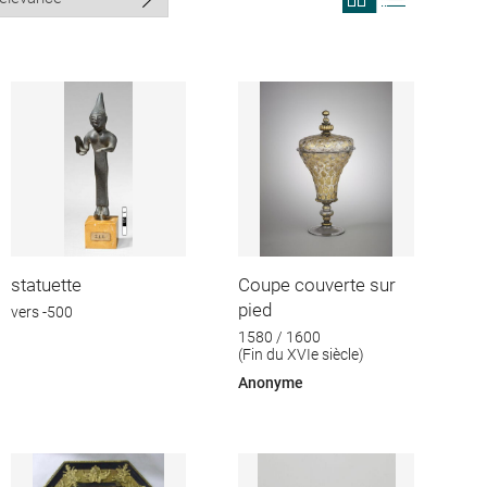
search
search
results
results
in
as
grid
list
format
statuette
Coupe couverte sur
pied
vers -500
1580 / 1600
(Fin du XVIe siècle)
Anonyme