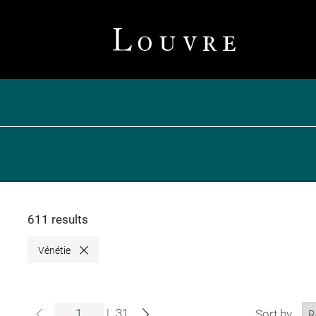
611 results
Vénétie
Close
|
31
Sort by