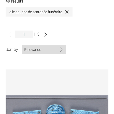
collections
49 results
aile gauche de scarabée funéraire
Close
|
3
Sort by