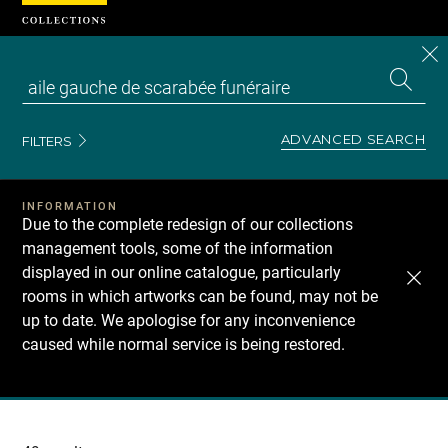
Cookies management panel
CL
Search
the
EN
S
collecti
Z
Se
ADVANCED SEARCH
FILTERS
INFORMATION
Due to the complete redesign of our collections
management tools, some of the information
displayed in our online catalogue, particularly
rooms in which artworks can be found, may not be
up to date. We apologise for any inconvenience
caused while normal service is being restored.
Recherche
dans
les