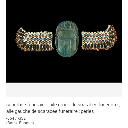
scarabée funéraire ; aile droite de scarabée funéraire ;
aile gauche de scarabée funéraire ; perles
-664 / -332
(Basse Époque)