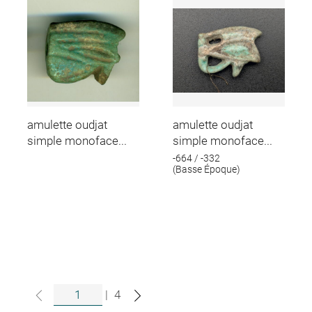
amulette oudjat
amulette oudjat
simple monoface...
simple monoface...
-664 / -332
(Basse Époque)
|
4