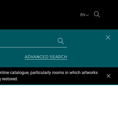
EN
Search
Search
CLOS
the
collections
SEAR
ZONE
ADVANCED SEARCH
nline catalogue, particularly rooms in which artworks
 restored.