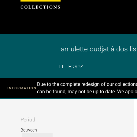
Cookies management panel
FILTERS
Due to the complete redesign of our collectio
INFORMATION
can be found, may not be up to date. We apolo
Recherche
dans
les
collections
Period
Period
Between