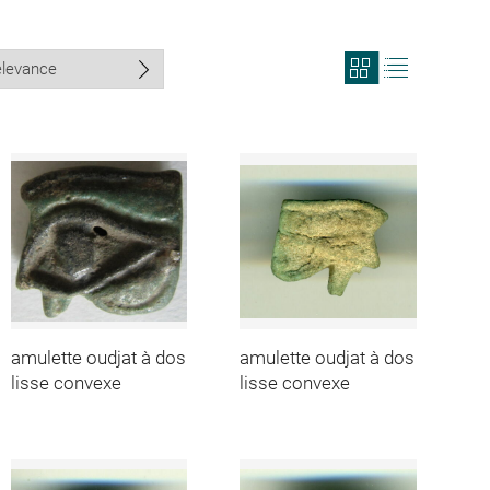
View
View
search
search
results
results
in
as
grid
list
format
amulette oudjat à dos
amulette oudjat à dos
lisse convexe
lisse convexe