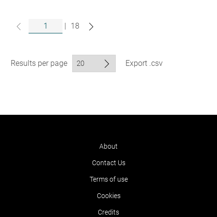
|
18
Results per page
Export .csv
About
Contact Us
Terms of use
Cookies
Credits