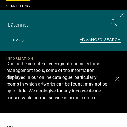
Cookies management panel
CL
Search
the
EN
S
collecti
Z
Se
ADVANCED SEARCH
FILTERS
INFORMATION
Due to the complete redesign of our collections
management tools, some of the information
displayed in our online catalogue, particularly
rooms in which artworks can be found, may not be
up to date. We apologise for any inconvenience
caused while normal service is being restored.
Recherche
dans
les