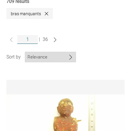
collections
709 results
bras manquants
Close
|
36
Sort by