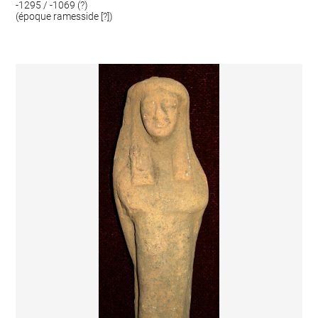
-1295 / -1069 (?)
(époque ramesside [?])