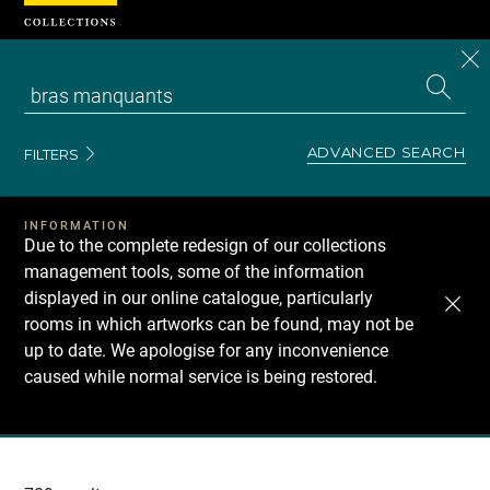
Cookies management panel
CL
Search
the
EN
S
collecti
Z
Se
ADVANCED SEARCH
FILTERS
INFORMATION
Due to the complete redesign of our collections
management tools, some of the information
displayed in our online catalogue, particularly
rooms in which artworks can be found, may not be
up to date. We apologise for any inconvenience
caused while normal service is being restored.
Recherche
dans
les