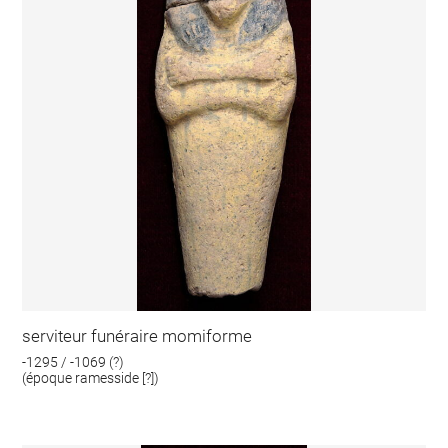
serviteur funéraire momiforme
-1295 / -1069 (?)
(époque ramesside [?])