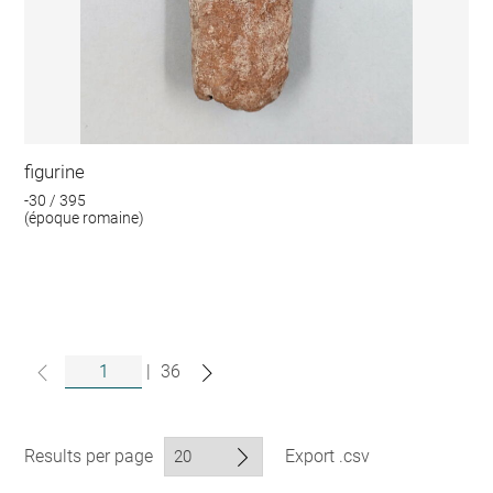
figurine
-30 / 395
(époque romaine)
|
36
Results per page
Export .csv