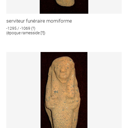
serviteur funéraire momiforme
-1295 / -1069 (?)
(époque ramesside [?])