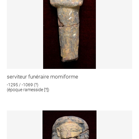
serviteur funéraire momiforme
-1295 / -1069 (?)
(époque ramesside [?])