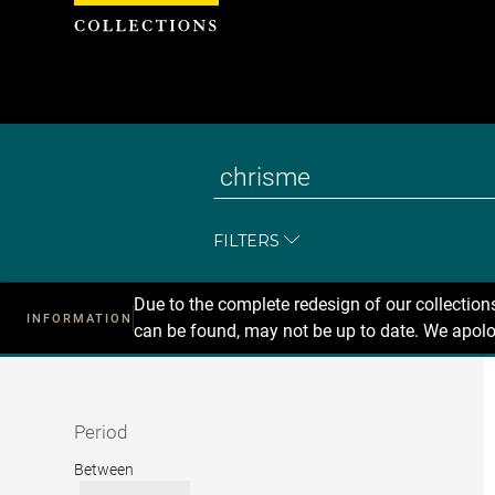
Cookies management panel
FILTERS
Due to the complete redesign of our collectio
INFORMATION
can be found, may not be up to date. We apolo
Recherche
dans
les
collections
Period
Period
Between