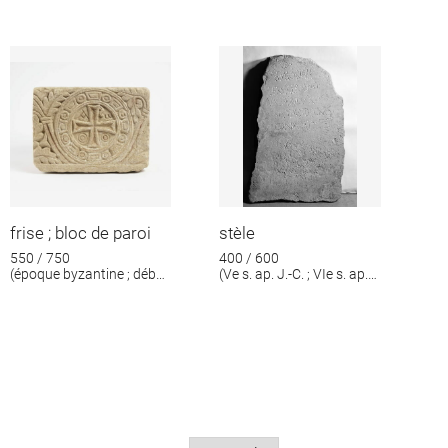
frise ; bloc de paroi
stèle
550 / 750
400 / 600
(époque byzantine ; début
(Ve s. ap. J.-C. ; VIe s. ap.
époque islamique)
J.-C.)