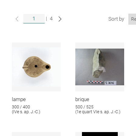
|
4
Sort by
lampe
brique
300 / 400
500 / 525
(IVe s. ap. J.-C.)
(1e quart VIe s. ap. J.-C.)