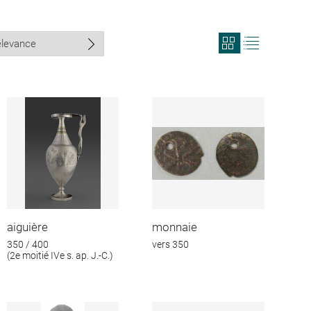
View
View
search
search
results
results
in
as
grid
list
format
aiguière
monnaie
350 / 400
vers 350
(2e moitié IVe s. ap. J.-C.)