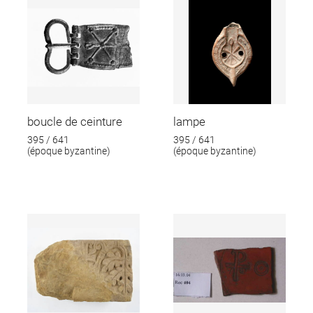
boucle de ceinture
lampe
395 / 641
395 / 641
(époque byzantine)
(époque byzantine)