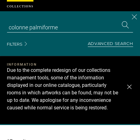
Cookies management panel
CL
Search
the
EN
S
collecti
Z
Se
ADVANCED SEARCH
FILTERS
INFORMATION
Due to the complete redesign of our collections
management tools, some of the information
displayed in our online catalogue, particularly
rooms in which artworks can be found, may not be
up to date. We apologise for any inconvenience
caused while normal service is being restored.
Recherche
dans
les