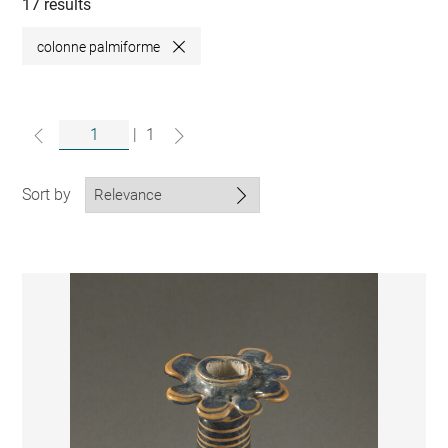
collections
17 results
colonne palmiforme
Close
|
1
Sort by