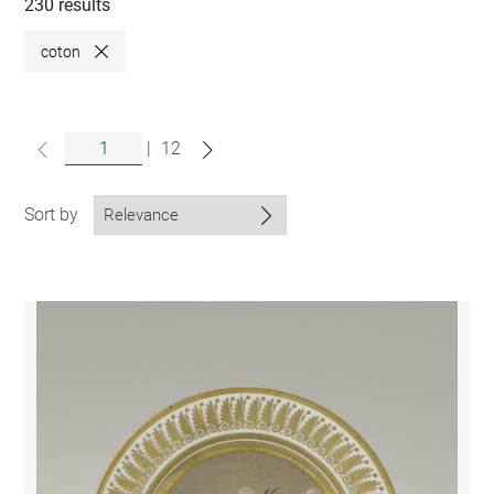
collections
230 results
coton
Close
|
12
Sort by