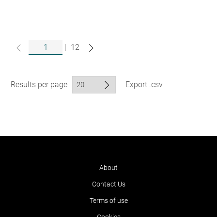
|
12
Results per page
Export .csv
About
Contact Us
Terms of use