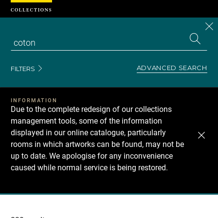
Cookies management panel
CL
Search
the
EN
S
collecti
Z
Se
ADVANCED SEARCH
FILTERS
INFORMATION
Due to the complete redesign of our collections
management tools, some of the information
displayed in our online catalogue, particularly
rooms in which artworks can be found, may not be
up to date. We apologise for any inconvenience
caused while normal service is being restored.
Recherche
dans
les