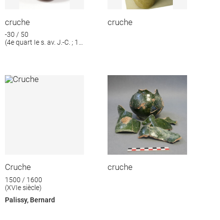
cruche
cruche
-30 / 50
(4e quart Ie s. av. J.-C. ; 1e
moitié Ie s. ap. J.-C.)
Cruche
cruche
1500 / 1600
(XVIe siècle)
Palissy, Bernard