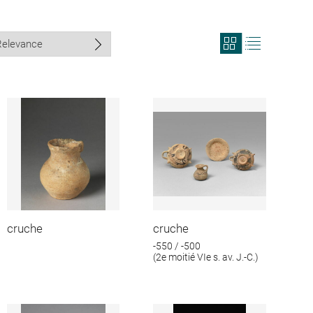
View
View
search
search
results
results
in
as
grid
list
format
cruche
cruche
-550 / -500
(2e moitié VIe s. av. J.-C.)