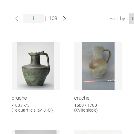
|
109
Sort by
cruche
cruche
-100 / -75
1600 / 1700
(1e quart Ie s. av. J.-C.)
(XVIIe siècle)