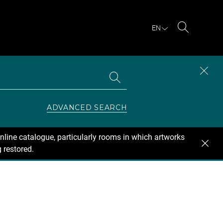
EN
Search
Search
CLOS
the
collections
SEAR
ZONE
ADVANCED SEARCH
nline catalogue, particularly rooms in which artworks
 restored.