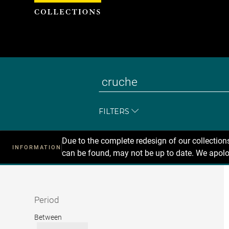
Cookies management panel
FILTERS
Due to the complete redesign of our collectio
INFORMATION
can be found, may not be up to date. We apolo
Recherche
dans
les
collections
Period
Period
Between