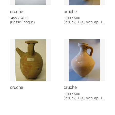
cruche
cruche
-499 / -400
-100 / 500
(Basse Époque)
(Ie s. av. J.-C. ; Ve s. ap. J.-
C.)
cruche
cruche
-100 / 500
(Ie s. av. J.-C. ; Ve s. ap. J.-
C.)