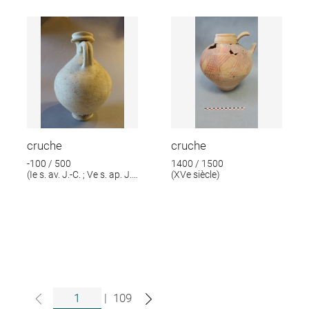
cruche
cruche
-100 / 500
1400 / 1500
(Ie s. av. J.-C. ; Ve s. ap. J.-
(XVe siècle)
C.)
|
109