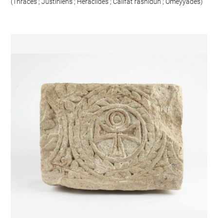
(Thraces ; Justiniens ; Héraclides ; Califat rashidun ; Omeyyades)