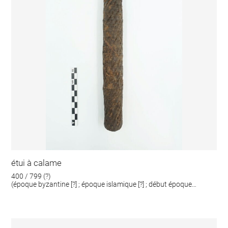
étui à calame
400 / 799 (?)
(époque byzantine [?] ; époque islamique [?] ; début époque
islamique [?])