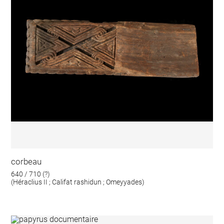
corbeau
640 / 710 (?)
(Héraclius II ; Califat rashidun ; Omeyyades)