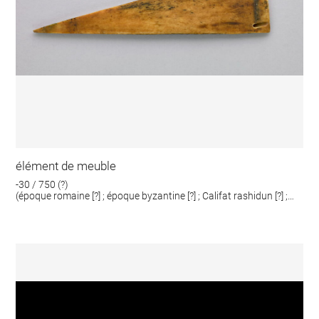
élément de meuble
-30 / 750 (?)
(époque romaine [?] ; époque byzantine [?] ; Califat rashidun [?] ;
Omeyyades [?])