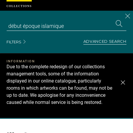
Cookies management panel
CL
Search
the
EN
S
collecti
Z
Se
ADVANCED SEARCH
FILTERS
INFORMATION
Due to the complete redesign of our collections
management tools, some of the information
displayed in our online catalogue, particularly
rooms in which artworks can be found, may not be
up to date. We apologise for any inconvenience
caused while normal service is being restored.
Recherche
dans
les