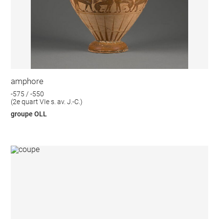
amphore
-575 / -550
(2e quart VIe s. av. J.-C.)
groupe OLL