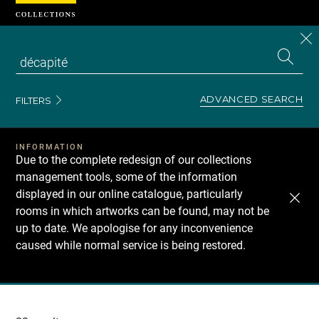
Cookies management panel
CL
Search
the
EN
S
collecti
Z
Se
ADVANCED SEARCH
FILTERS
INFORMATION
Due to the complete redesign of our collections
management tools, some of the information
displayed in our online catalogue, particularly
rooms in which artworks can be found, may not be
up to date. We apologise for any inconvenience
caused while normal service is being restored.
Recherche
dans
les