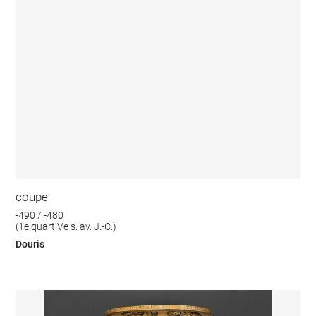
coupe
-490 / -480
(1e quart Ve s. av. J.-C.)
Douris