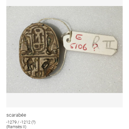
scarabée
-1279 / -1212 (?)
(Ramsès II)