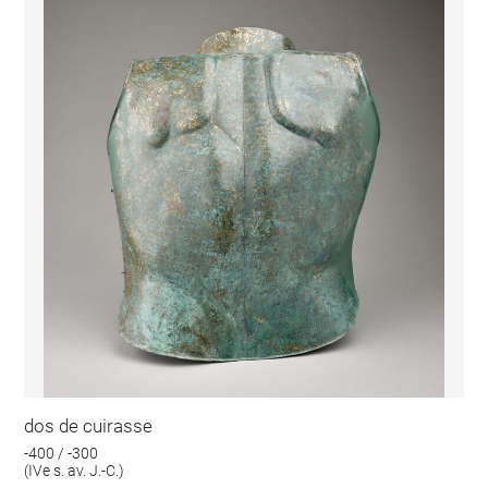
dos de cuirasse
-400 / -300
(IVe s. av. J.-C.)