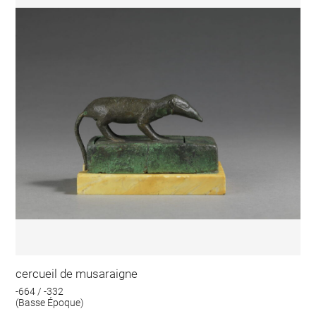
cercueil de musaraigne
-664 / -332
(Basse Époque)