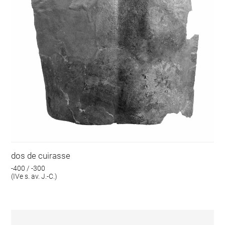
dos de cuirasse
-400 / -300
(IVe s. av. J.-C.)