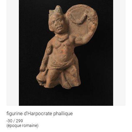
figurine d'Harpocrate phallique
-30 / 299
(époque romaine)