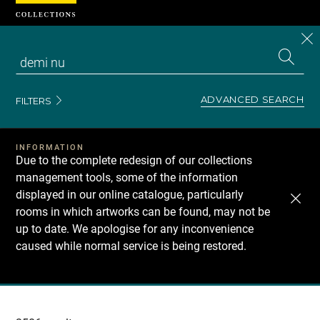
Cookies management panel
CL
Search
the
EN
S
collecti
Z
Se
ADVANCED SEARCH
FILTERS
INFORMATION
Due to the complete redesign of our collections
management tools, some of the information
displayed in our online catalogue, particularly
rooms in which artworks can be found, may not be
up to date. We apologise for any inconvenience
caused while normal service is being restored.
Recherche
dans
les