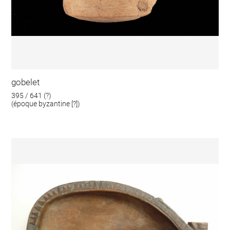
gobelet
395 / 641 (?)
(époque byzantine [?])