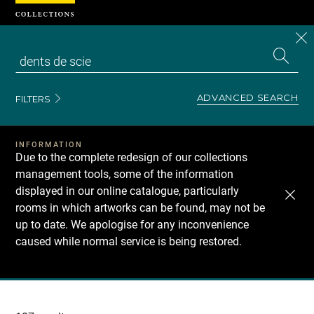
Cookies management panel
CL
Search
the
EN
S
collecti
Z
Se
ADVANCED SEARCH
FILTERS
INFORMATION
Due to the complete redesign of our collections
management tools, some of the information
displayed in our online catalogue, particularly
rooms in which artworks can be found, may not be
up to date. We apologise for any inconvenience
caused while normal service is being restored.
Recherche
dans
les