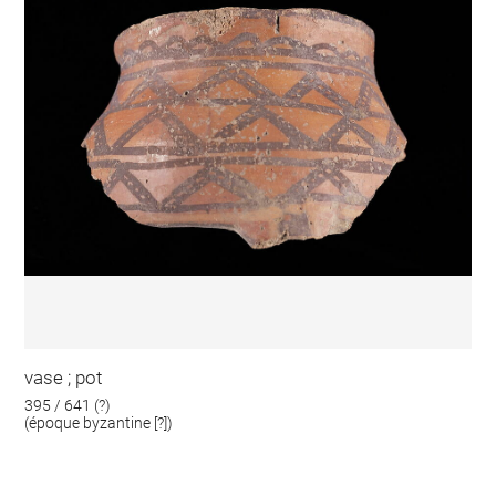
vase ; pot
395 / 641 (?)
(époque byzantine [?])