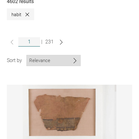
collections
4602 results
habit
Close
|
231
Sort by