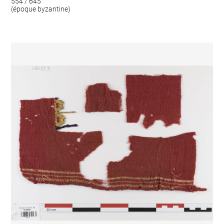
554 / 645
(époque byzantine)