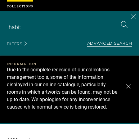
Cookies management panel
CL
Search
the
EN
S
collecti
Z
Se
ADVANCED SEARCH
FILTERS
INFORMATION
Due to the complete redesign of our collections
management tools, some of the information
displayed in our online catalogue, particularly
rooms in which artworks can be found, may not be
up to date. We apologise for any inconvenience
caused while normal service is being restored.
Recherche
dans
les