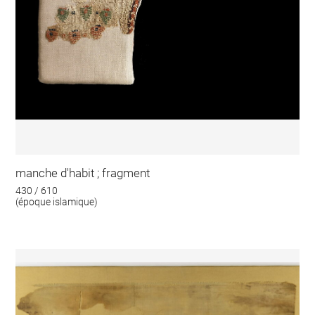
manche d'habit ; fragment
430 / 610
(époque islamique)