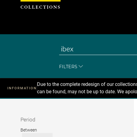
Cookies management panel
FILTERS
Due to the complete redesign of our collectio
INFORMATION
can be found, may not be up to date. We apolo
Recherche
dans
les
collections
Period
Period
Between