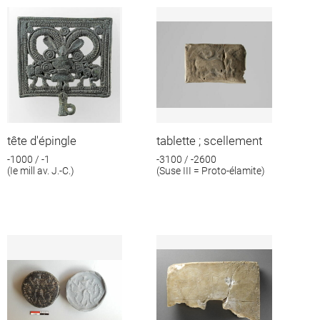
tête d'épingle
tablette ; scellement
-1000 / -1
-3100 / -2600
(Ie mill av. J.-C.)
(Suse III = Proto-élamite)