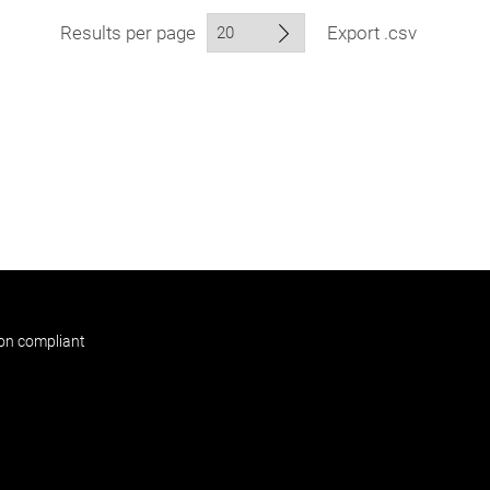
Results per page
Export .csv
non compliant