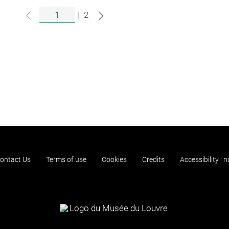
|
2
ontact Us
Terms of use
Cookies
Credits
Accessibility : 