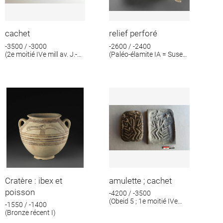
cachet
relief perforé
-3500 / -3000
-2600 / -2400
(2e moitié IVe mill av. J.-
(Paléo-élamite IA = Suse
C.)
IV A)
Cratère : ibex et
amulette ; cachet
poisson
-4200 / -3500
(Obeid 5 ; 1e moitié IVe
-1550 / -1400
mill av. J.-C.)
(Bronze récent I)