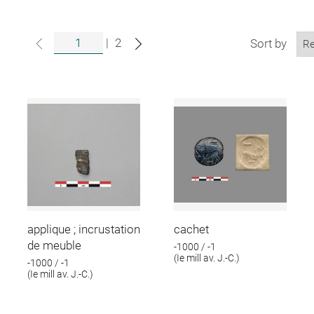
|
2
Sort by
applique ; incrustation
cachet
de meuble
-1000 / -1
(Ie mill av. J.-C.)
-1000 / -1
(Ie mill av. J.-C.)