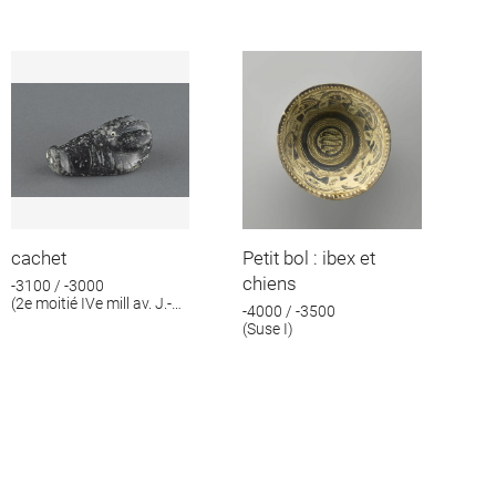
cachet
Petit bol : ibex et
chiens
-3100 / -3000
(2e moitié IVe mill av. J.-
-4000 / -3500
C.)
(Suse I)