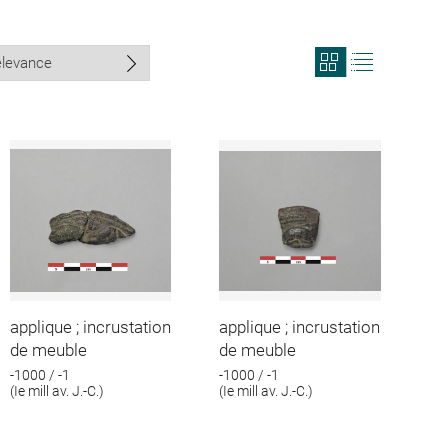
View
View
search
search
results
results
in
as
grid
list
format
applique ; incrustation
applique ; incrustation
de meuble
de meuble
-1000 / -1
-1000 / -1
(Ie mill av. J.-C.)
(Ie mill av. J.-C.)