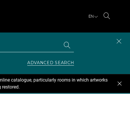
EN
Search
Search
CLOS
the
collections
SEAR
ZONE
ADVANCED SEARCH
nline catalogue, particularly rooms in which artworks
 restored.