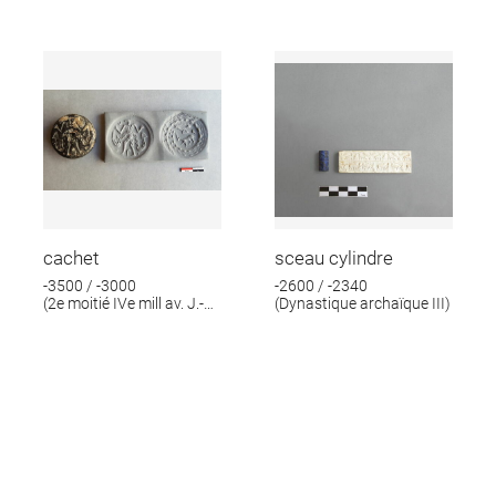
cachet
sceau cylindre
-3500 / -3000
-2600 / -2340
(2e moitié IVe mill av. J.-
(Dynastique archaïque III)
C.)