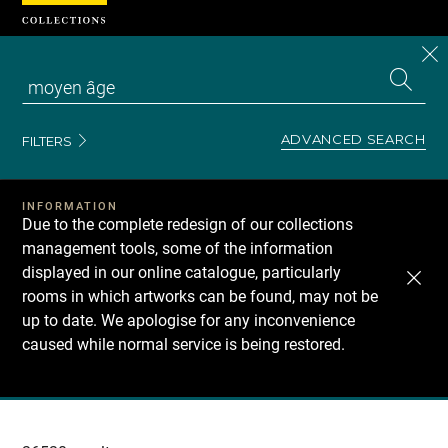
Cookies management panel
CL
Search
the
EN
S
collecti
Z
Se
ADVANCED SEARCH
FILTERS
INFORMATION
Due to the complete redesign of our collections
management tools, some of the information
displayed in our online catalogue, particularly
rooms in which artworks can be found, may not be
up to date. We apologise for any inconvenience
caused while normal service is being restored.
Recherche
dans
les