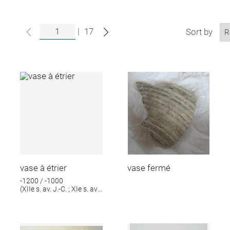
|
17
Sort by
vase à étrier
vase fermé
-1200 / -1000
(XIIe s. av. J.-C. ; XIe s. av.
J.-C.)