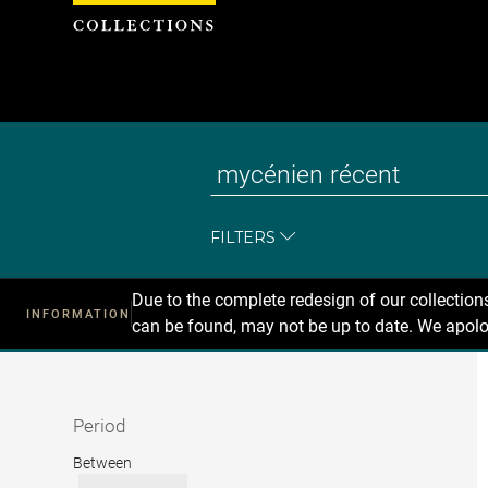
Cookies management panel
FILTERS
Due to the complete redesign of our collectio
INFORMATION
can be found, may not be up to date. We apolo
Recherche
dans
les
collections
Period
Period
Between