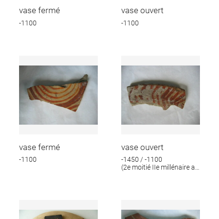
vase fermé
vase ouvert
-1100
-1100
vase fermé
vase ouvert
-1100
-1450 / -1100
(2e moitié IIe millénaire av.
J.-C.)