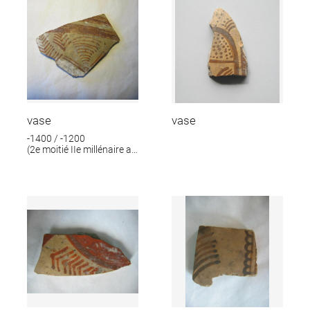
vase
vase
-1400 / -1200
(2e moitié IIe millénaire av.
J.-C.)