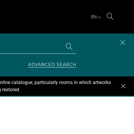
EN
Search
Search
CLOS
the
collections
SEAR
ZONE
ADVANCED SEARCH
nline catalogue, particularly rooms in which artworks
 restored.