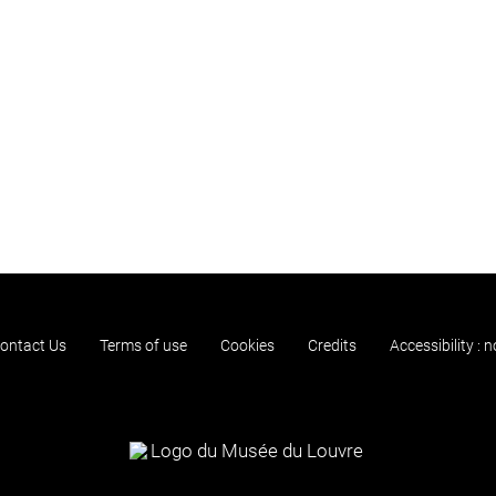
ontact Us
Terms of use
Cookies
Credits
Accessibility : 