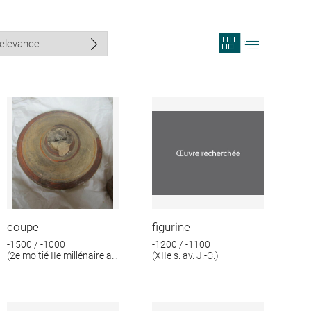
View
View
search
search
results
results
in
as
grid
list
format
coupe
figurine
-1500 / -1000
-1200 / -1100
(2e moitié IIe millénaire av.
(XIIe s. av. J.-C.)
J.-C.)