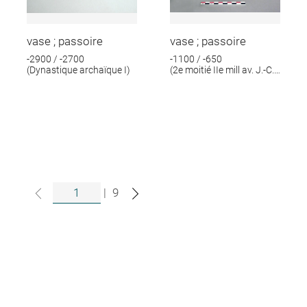
vase ; passoire
vase ; passoire
-2900 / -2700
-1100 / -650
(Dynastique archaïque I)
(2e moitié IIe mill av. J.-C.;
1e moitié Ie mill av. J.-C.)
|
9