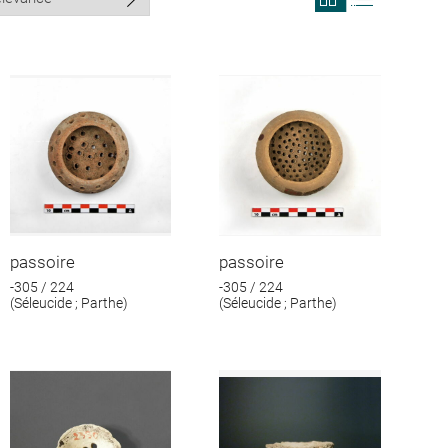
search
search
results
results
in
as
grid
list
format
passoire
passoire
-305 / 224
-305 / 224
(Séleucide ; Parthe)
(Séleucide ; Parthe)