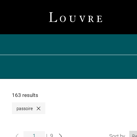
163 results
passoire
Close
|
9
Sort by