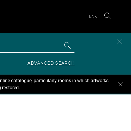
EN
Search
Search
CLOS
the
collections
SEAR
ZONE
ADVANCED SEARCH
nline catalogue, particularly rooms in which artworks
 restored.