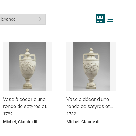
View
View
search
search
results
results
in
as
grid
list
format
Vase à décor d'une
Vase à décor d'une
ronde de satyres et...
ronde de satyres et...
1782
1782
Michel, Claude dit...
Michel, Claude dit...