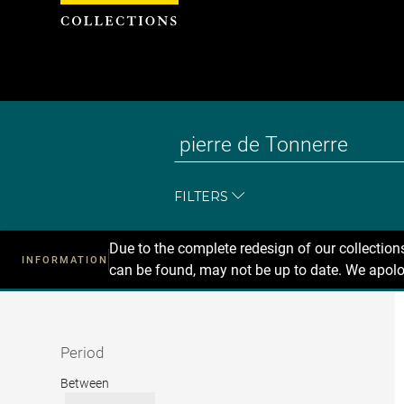
Cookies management panel
FILTERS
Due to the complete redesign of our collectio
INFORMATION
can be found, may not be up to date. We apolo
Recherche
dans
les
collections
Period
Period
Between