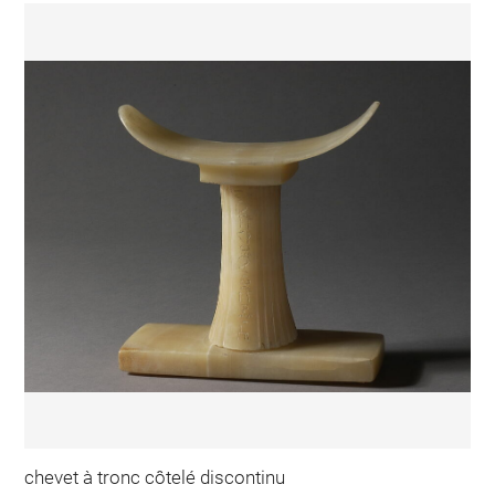
chevet à tronc côtelé discontinu