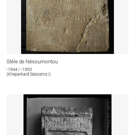
Stèle de Nésoumontou
-1944 / -1900
(Khéperkarê Sésostris I)