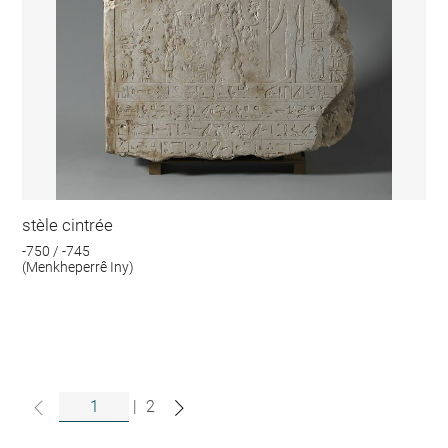
stèle cintrée
-750 / -745
(Menkheperrê Iny)
|
2