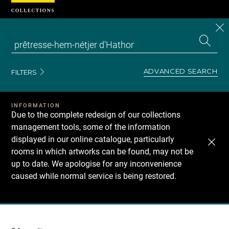
Cookies management panel
CL
Search
the
EN
S
collecti
Z
Se
ADVANCED SEARCH
FILTERS
INFORMATION
Due to the complete redesign of our collections
management tools, some of the information
displayed in our online catalogue, particularly
rooms in which artworks can be found, may not be
up to date. We apologise for any inconvenience
caused while normal service is being restored.
Recherche
dans
les