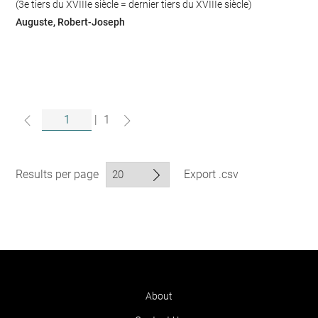
(3e tiers du XVIIIe siècle = dernier tiers du XVIIIe siècle)
Auguste, Robert-Joseph
|
1
Results per page
Export .csv
About