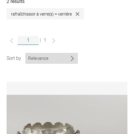
collections
2 results
rafraîchissoir à verre(s) = verrière
Close
|
1
Sort by