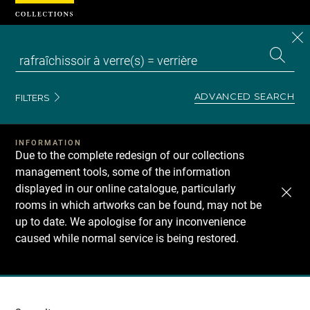
Cookies management panel
CL
Search
the
EN
S
collecti
Z
Se
ADVANCED SEARCH
FILTERS
INFORMATION
Due to the complete redesign of our collections
management tools, some of the information
displayed in our online catalogue, particularly
rooms in which artworks can be found, may not be
up to date. We apologise for any inconvenience
caused while normal service is being restored.
Recherche
dans
les