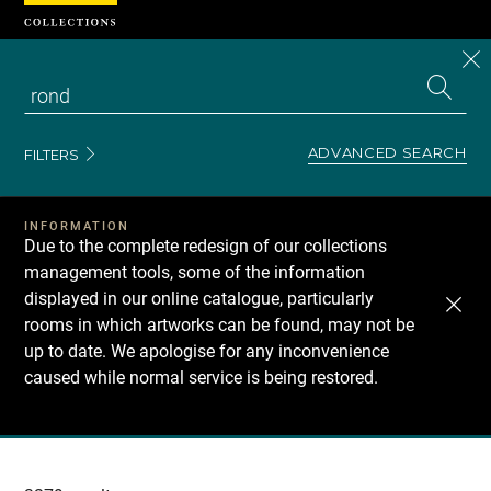
Cookies management panel
CL
Search
the
EN
S
collecti
Z
Se
ADVANCED SEARCH
FILTERS
INFORMATION
Due to the complete redesign of our collections
management tools, some of the information
displayed in our online catalogue, particularly
rooms in which artworks can be found, may not be
up to date. We apologise for any inconvenience
caused while normal service is being restored.
Recherche
dans
les