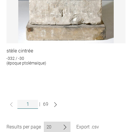
stèle cintrée
-332 / -30
(époque ptolémaïque)
|
69
Results per page
Export .csv