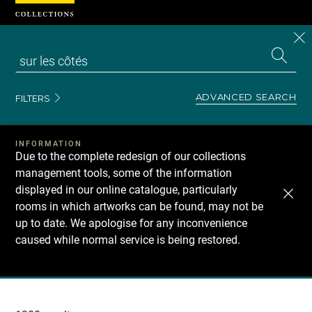
Cookies management panel
CL
Search
the
EN
S
collecti
Z
Se
ADVANCED SEARCH
FILTERS
INFORMATION
Due to the complete redesign of our collections
management tools, some of the information
displayed in our online catalogue, particularly
rooms in which artworks can be found, may not be
up to date. We apologise for any inconvenience
caused while normal service is being restored.
Recherche
dans
les