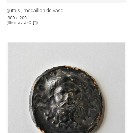
guttus ; médaillon de vase
-300 / -200
(IIIe s. av. J.-C. [?])