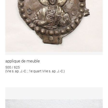
applique de meuble
500 / 625
(VIe s. ap. J.-C. ; 1e quart VIIe s. ap. J.-C.)