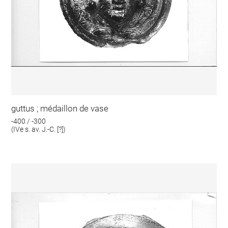
guttus ; médaillon de vase
-400 / -300
(IVe s. av. J.-C. [?])