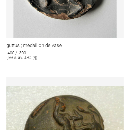
guttus ; médaillon de vase
-400 / -300
(IVe s. av. J.-C. [?])