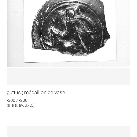
guttus ; médaillon de vase
-300 / -200
(IIIe s. av. J.-C.)