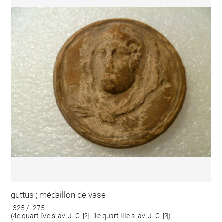
guttus ; médaillon de vase
-325 / -275
(4e quart IVe s. av. J.-C. [?] ; 1e quart IIIe s. av. J.-C. [?])