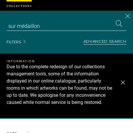
Cookies management panel
CL
Search
the
EN
S
collecti
Z
Se
ADVANCED SEARCH
FILTERS
INFORMATION
Due to the complete redesign of our collections
management tools, some of the information
displayed in our online catalogue, particularly
rooms in which artworks can be found, may not be
up to date. We apologise for any inconvenience
caused while normal service is being restored.
Recherche
dans
les