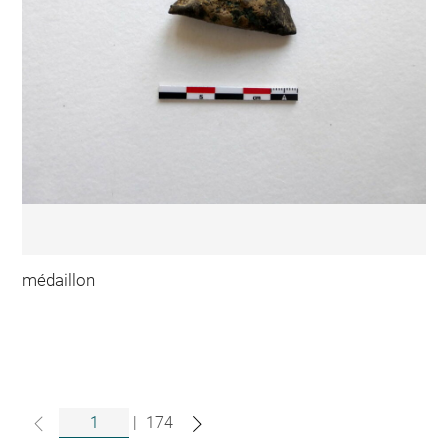
médaillon
|
174