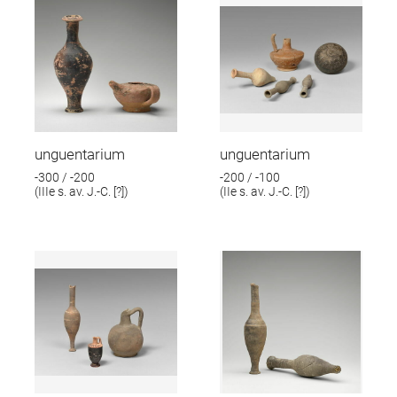
unguentarium
unguentarium
-300 / -200
-200 / -100
(IIIe s. av. J.-C. [?])
(IIe s. av. J.-C. [?])