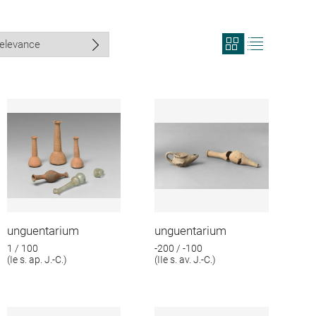
View
View
search
search
results
results
in
as
grid
list
format
unguentarium
unguentarium
1 / 100
-200 / -100
(Ie s. ap. J.-C.)
(IIe s. av. J.-C.)