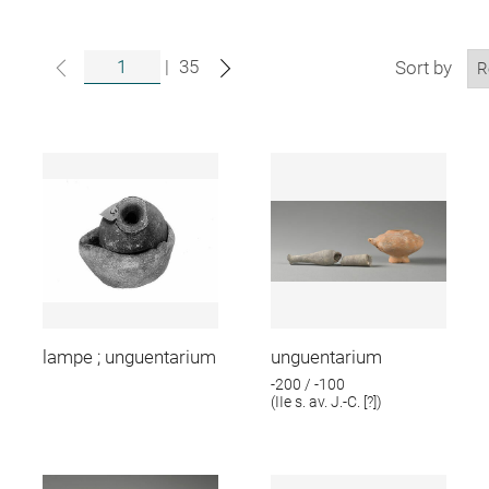
|
35
Sort by
lampe ; unguentarium
unguentarium
-200 / -100
(IIe s. av. J.-C. [?])