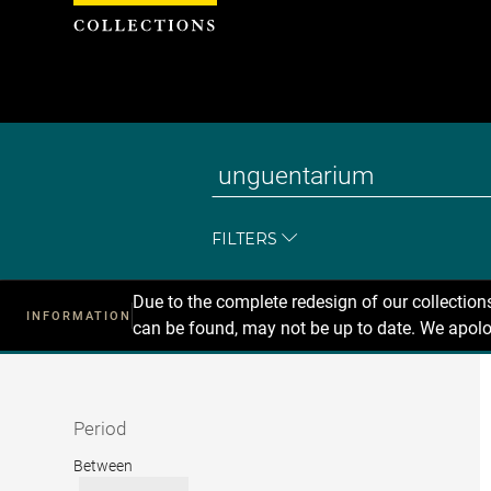
Cookies management panel
FILTERS
Due to the complete redesign of our collectio
INFORMATION
can be found, may not be up to date. We apolo
Recherche
dans
les
collections
Period
Period
Between