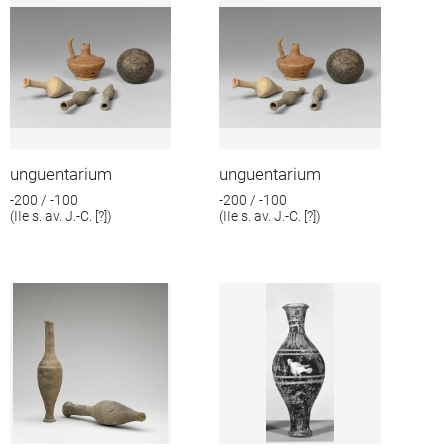
unguentarium
unguentarium
-200 / -100
-200 / -100
(IIe s. av. J.-C. [?])
(IIe s. av. J.-C. [?])