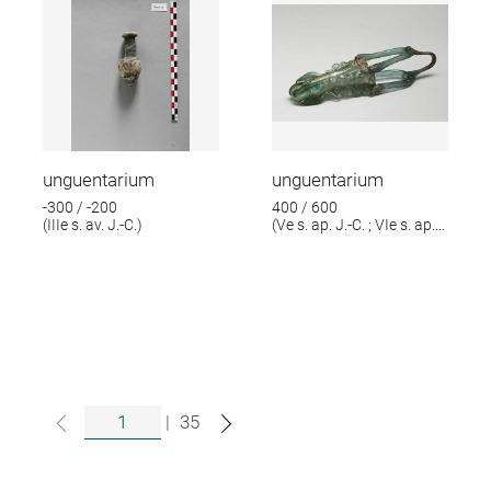
unguentarium
unguentarium
-300 / -200
400 / 600
(IIIe s. av. J.-C.)
(Ve s. ap. J.-C. ; VIe s. ap.
J.-C.)
|
35