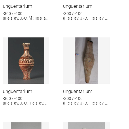
unguentarium
unguentarium
-300 / -100
-300 / -100
(IIIe s. av. J.-C. [?] ; IIe s. av.
(IIIe s. av. J.-C. ; IIe s. av. J.-
J.-C. [?])
C.)
unguentarium
unguentarium
-300 / -100
-300 / -100
(IIIe s. av. J.-C. ; IIe s. av. J.-
(IIIe s. av. J.-C. ; IIe s. av. J.-
C.)
C.)