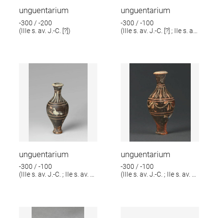
unguentarium
unguentarium
-300 / -200
-300 / -100
(IIIe s. av. J.-C. [?])
(IIIe s. av. J.-C. [?] ; IIe s. av.
J.-C. [?])
unguentarium
unguentarium
-300 / -100
-300 / -100
(IIIe s. av. J.-C. ; IIe s. av. J.-
(IIIe s. av. J.-C. ; IIe s. av. J.-
C.)
C.)