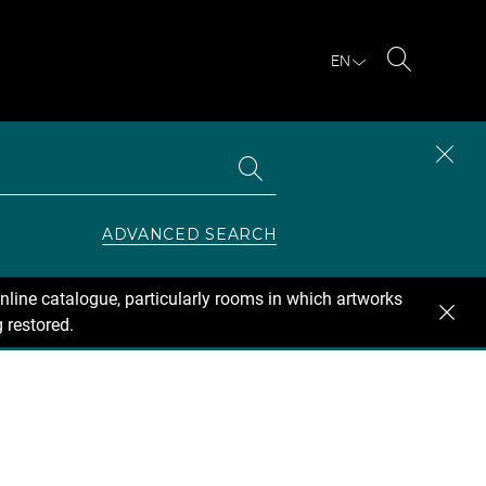
EN
Search
Search
CLOS
the
collections
SEAR
ZONE
ADVANCED SEARCH
nline catalogue, particularly rooms in which artworks
 restored.