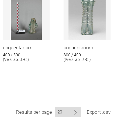
unguentarium
unguentarium
400 / 500
300 / 400
(Ve s. ap. J.-C.)
(IVe s. ap. J.-C.)
Results per page
Export .csv