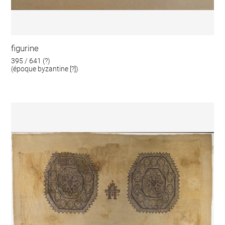
figurine
395 / 641 (?)
(époque byzantine [?])