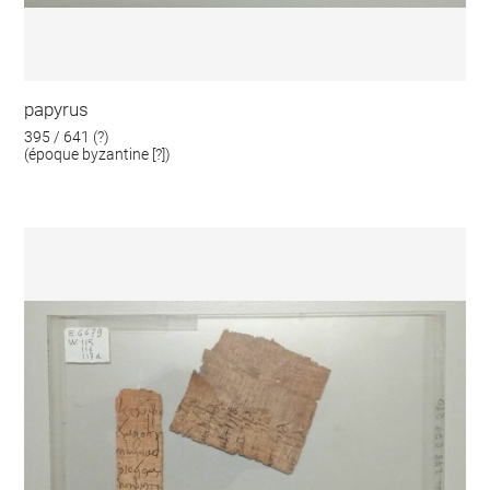
papyrus
395 / 641 (?)
(époque byzantine [?])