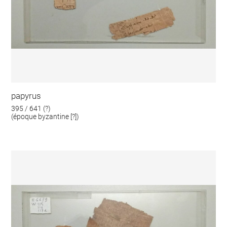
papyrus
395 / 641 (?)
(époque byzantine [?])