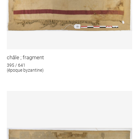
châle ; fragment
395 / 641
(époque byzantine)