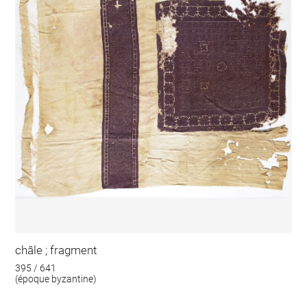
châle ; fragment
395 / 641
(époque byzantine)