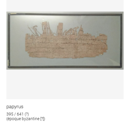
papyrus
395 / 641 (?)
(époque byzantine [?])