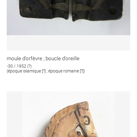
moule d'orfèvre ; boucle d'oreille
-30 / 1952 (?)
(époque islamique [?] ; époque romaine [?])