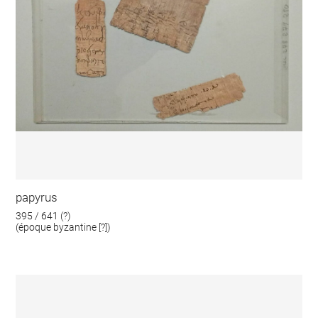
papyrus
395 / 641 (?)
(époque byzantine [?])