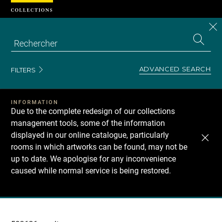
Cookies management panel
CL
Search
the
EN
S
collecti
Z
Se
ADVANCED SEARCH
FILTERS
INFORMATION
Due to the complete redesign of our collections
management tools, some of the information
displayed in our online catalogue, particularly
rooms in which artworks can be found, may not be
up to date. We apologise for any inconvenience
caused while normal service is being restored.
Recherche
dans
les