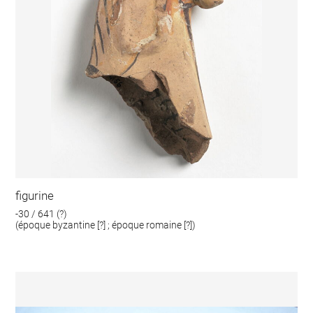
figurine
-30 / 641 (?)
(époque byzantine [?] ; époque romaine [?])