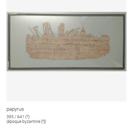
papyrus
395 / 641 (?)
(époque byzantine [?])