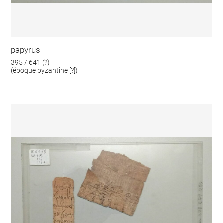
papyrus
395 / 641 (?)
(époque byzantine [?])