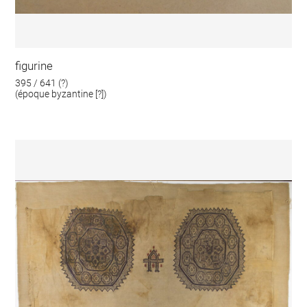
figurine
395 / 641 (?)
(époque byzantine [?])