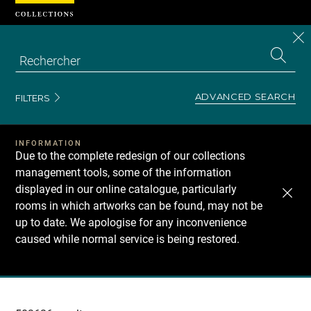
Cookies management panel
CL
Search
the
EN
S
collecti
Z
Se
ADVANCED SEARCH
FILTERS
INFORMATION
Due to the complete redesign of our collections
management tools, some of the information
displayed in our online catalogue, particularly
rooms in which artworks can be found, may not be
up to date. We apologise for any inconvenience
caused while normal service is being restored.
Recherche
dans
les