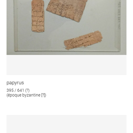
papyrus
395 / 641 (?)
(époque byzantine [?])