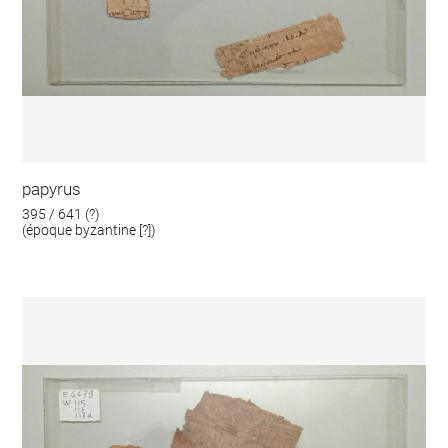
papyrus
395 / 641 (?)
(époque byzantine [?])