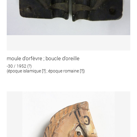
moule d'orfèvre ; boucle d'oreille
-30 / 1952 (?)
(époque islamique [?] ; époque romaine [?])