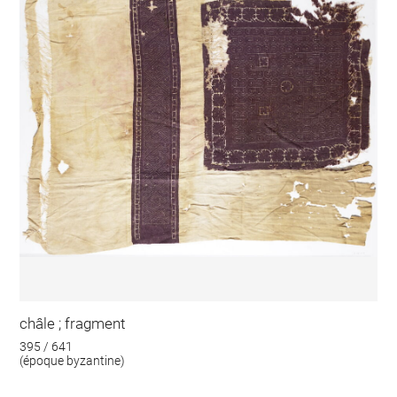
châle ; fragment
395 / 641
(époque byzantine)