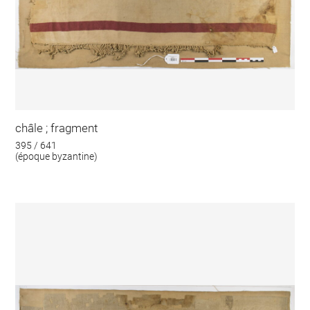
châle ; fragment
395 / 641
(époque byzantine)