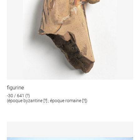
figurine
-30 / 641 (?)
(époque byzantine [?] ; époque romaine [?])