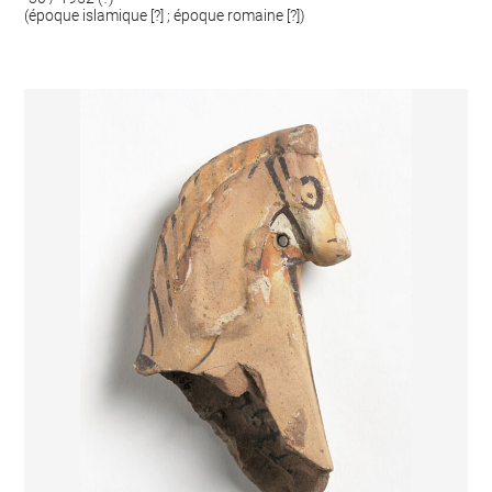
(époque islamique [?] ; époque romaine [?])