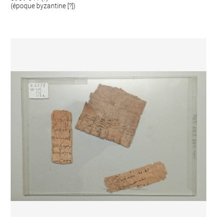
(époque byzantine [?])