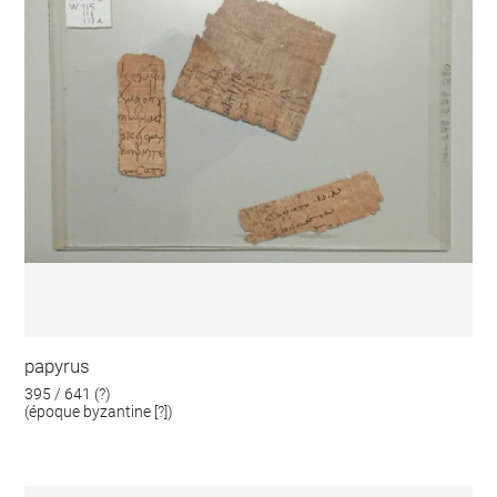
papyrus
395 / 641 (?)
(époque byzantine [?])