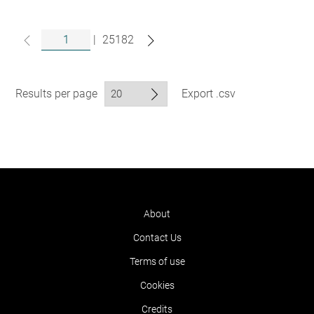
|
25182
Results per page
Export .csv
About
Contact Us
Terms of use
Cookies
Credits