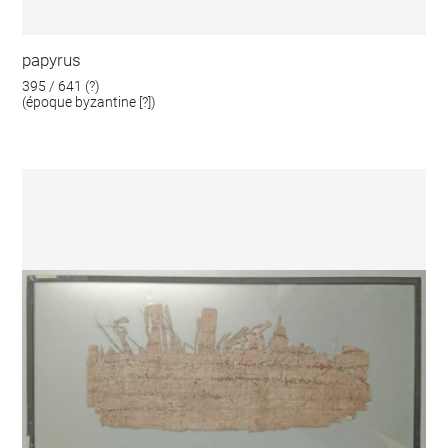
papyrus
395 / 641 (?)
(époque byzantine [?])