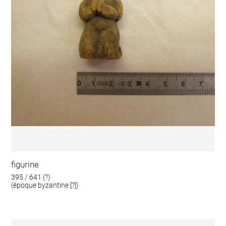
figurine
395 / 641 (?)
(époque byzantine [?])