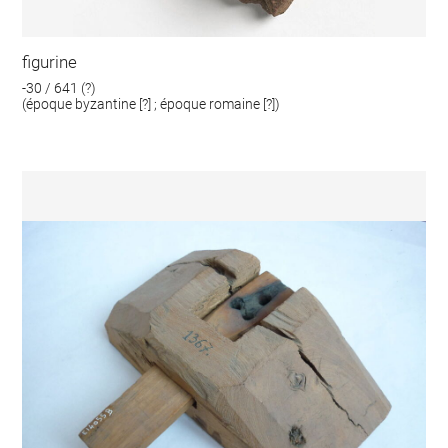
figurine
-30 / 641 (?)
(époque byzantine [?] ; époque romaine [?])