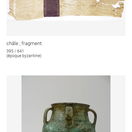
châle ; fragment
395 / 641
(époque byzantine)