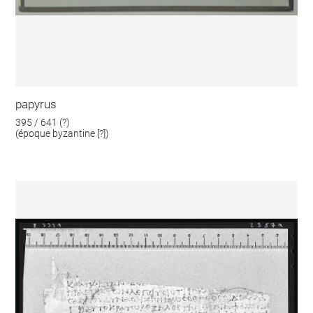
papyrus
395 / 641 (?)
(époque byzantine [?])