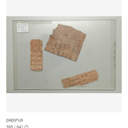
papyrus
395 / 641 (?)