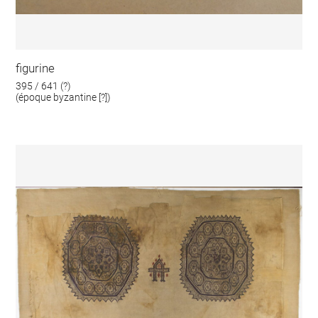
figurine
395 / 641 (?)
(époque byzantine [?])