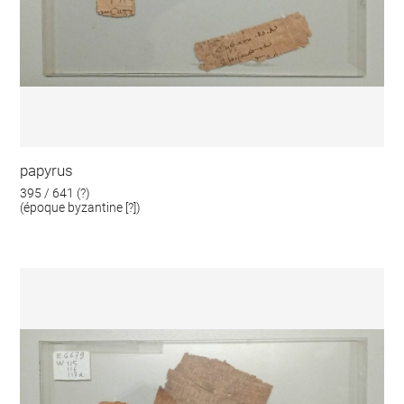
papyrus
395 / 641 (?)
(époque byzantine [?])