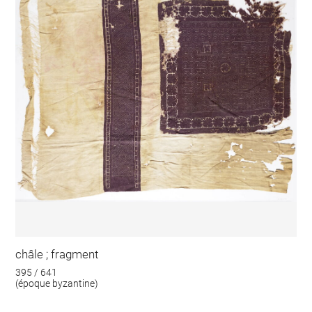
châle ; fragment
395 / 641
(époque byzantine)