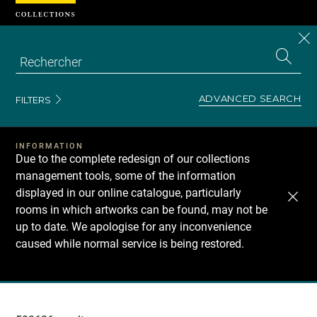
Cookies management panel
CL
Search
the
EN
S
collecti
Z
Se
ADVANCED SEARCH
FILTERS
INFORMATION
Due to the complete redesign of our collections
management tools, some of the information
displayed in our online catalogue, particularly
rooms in which artworks can be found, may not be
up to date. We apologise for any inconvenience
caused while normal service is being restored.
Recherche
dans
les