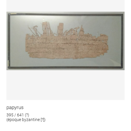
papyrus
395 / 641 (?)
(époque byzantine [?])