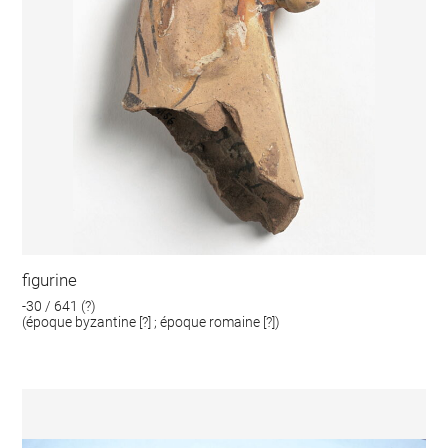
figurine
-30 / 641 (?)
(époque byzantine [?] ; époque romaine [?])