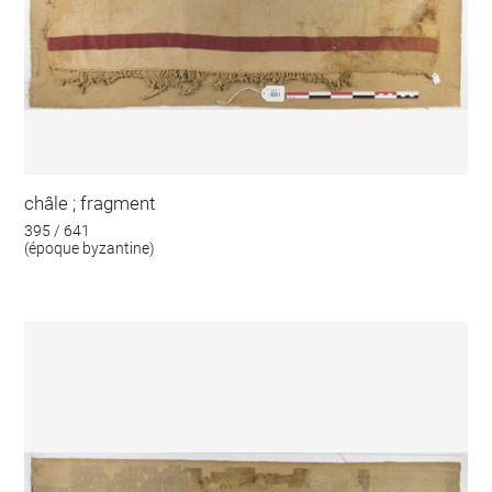
châle ; fragment
395 / 641
(époque byzantine)