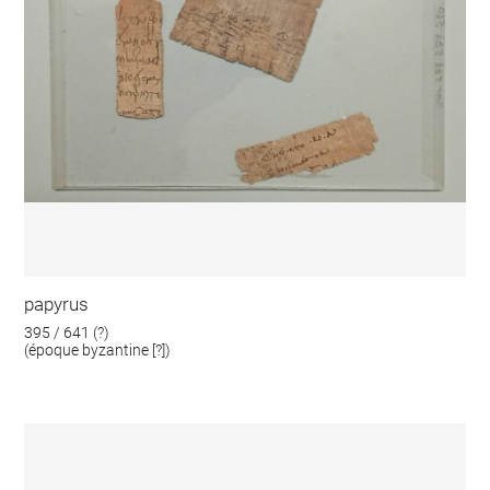
papyrus
395 / 641 (?)
(époque byzantine [?])