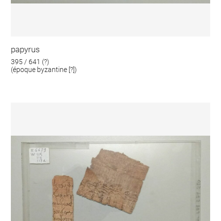
papyrus
395 / 641 (?)
(époque byzantine [?])