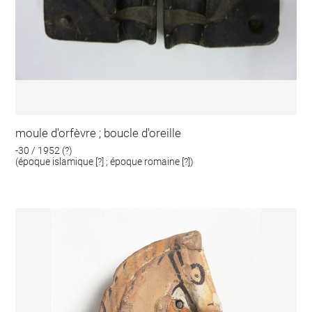
moule d'orfèvre ; boucle d'oreille
-30 / 1952 (?)
(époque islamique [?] ; époque romaine [?])