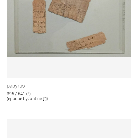
papyrus
395 / 641 (?)
(époque byzantine [?])