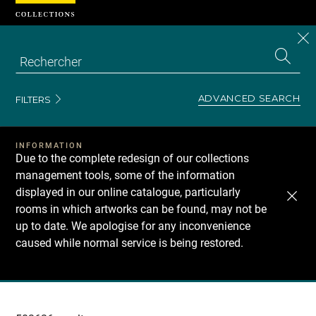
Cookies management panel
CL
Search
the
EN
S
collecti
Z
Se
ADVANCED SEARCH
FILTERS
INFORMATION
Due to the complete redesign of our collections
management tools, some of the information
displayed in our online catalogue, particularly
rooms in which artworks can be found, may not be
up to date. We apologise for any inconvenience
caused while normal service is being restored.
Recherche
dans
les