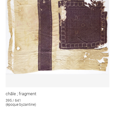
châle ; fragment
395 / 641
(époque byzantine)