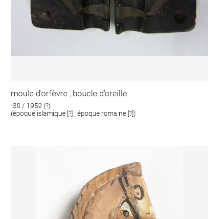
moule d'orfèvre ; boucle d'oreille
-30 / 1952 (?)
(époque islamique [?] ; époque romaine [?])