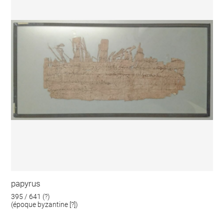
papyrus
395 / 641 (?)
(époque byzantine [?])