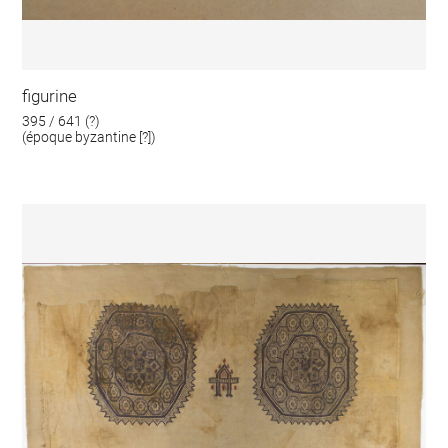
figurine
395 / 641 (?)
(époque byzantine [?])