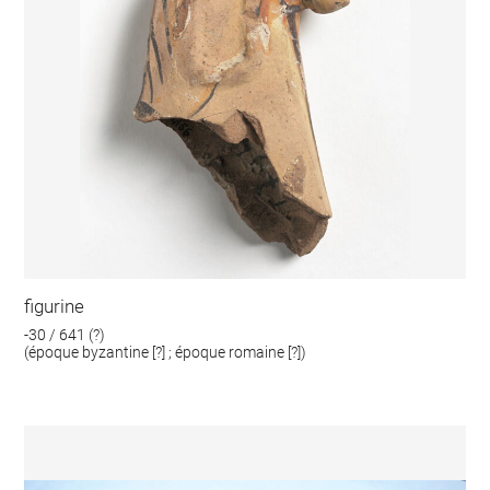
figurine
-30 / 641 (?)
(époque byzantine [?] ; époque romaine [?])