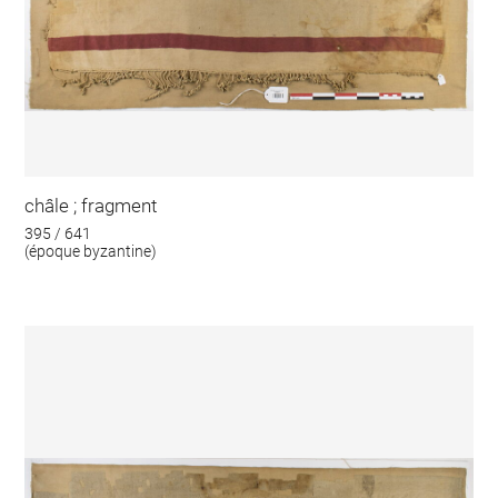
châle ; fragment
395 / 641
(époque byzantine)