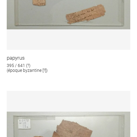
papyrus
395 / 641 (?)
(époque byzantine [?])