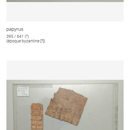
papyrus
395 / 641 (?)
(époque byzantine [?])