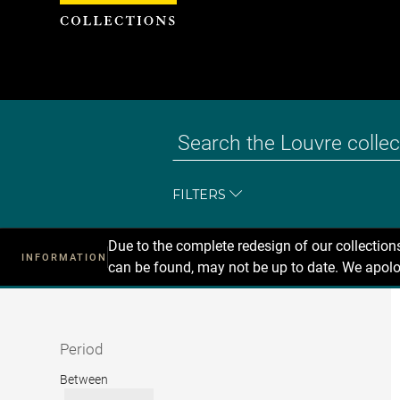
Cookies management panel
FILTERS
Due to the complete redesign of our collectio
INFORMATION
can be found, may not be up to date. We apolo
Recherche
dans
les
collections
Period
Period
Between