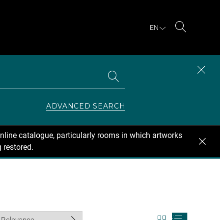
EN
Search
Search
CLOS
the
collections
SEAR
ZONE
ADVANCED SEARCH
nline catalogue, particularly rooms in which artworks
 restored.
View
View