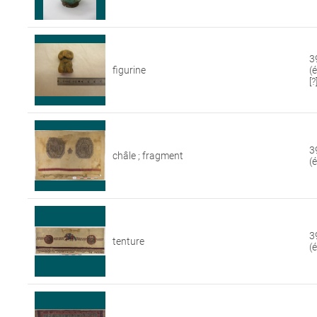
3
figurine
(
[?
3
châle ; fragment
(
3
tenture
(