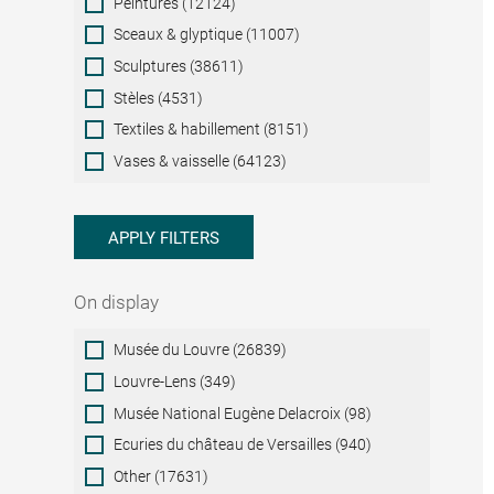
Peintures (12124)
Sceaux & glyptique (11007)
Sculptures (38611)
Stèles (4531)
Textiles & habillement (8151)
Vases & vaisselle (64123)
APPLY FILTERS
On display
On
Musée du Louvre (26839)
display
Louvre-Lens (349)
Musée National Eugène Delacroix (98)
Ecuries du château de Versailles (940)
Other (17631)