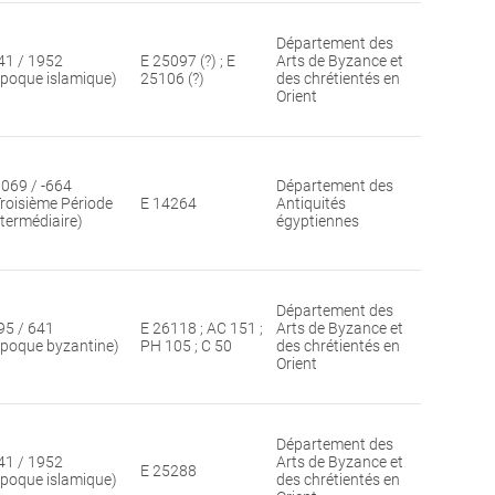
Département des
41 / 1952
E 25097 (?) ; E
Arts de Byzance et
époque islamique)
25106 (?)
des chrétientés en
Orient
1069 / -664
Département des
Troisième Période
E 14264
Antiquités
ntermédiaire)
égyptiennes
Département des
95 / 641
E 26118 ; AC 151 ;
Arts de Byzance et
époque byzantine)
PH 105 ; C 50
des chrétientés en
Orient
Département des
41 / 1952
Arts de Byzance et
E 25288
époque islamique)
des chrétientés en