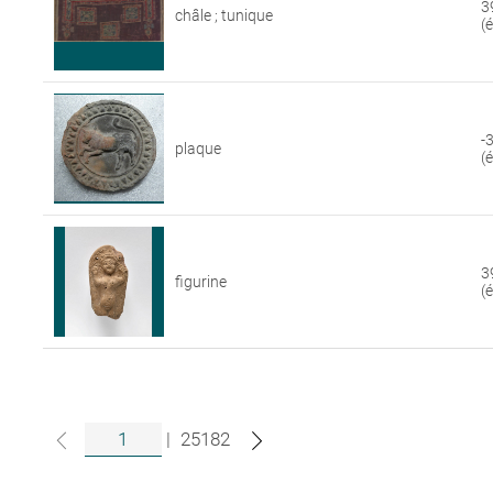
3
châle ; tunique
(
-
plaque
(
3
figurine
(
|
25182