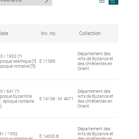
search
search
results
results
in
as
grid
list
format
Date
Inv. no.
Collection
Département des
30 / 1952 (?)
Arts de Byzance et
époque islamique [?]
E 11589
des chrétientés en
 époque romaine [?])
Orient
0 / 641 (?)
Département des
époque byzantine
Arts de Byzance et
E 14156 ; M. 4671
?] ; époque romaine
des chrétientés en
])
Orient
Département des
41 / 1952
Arts de Byzance et
E 14055 B
époque islamique)
des chrétientés en