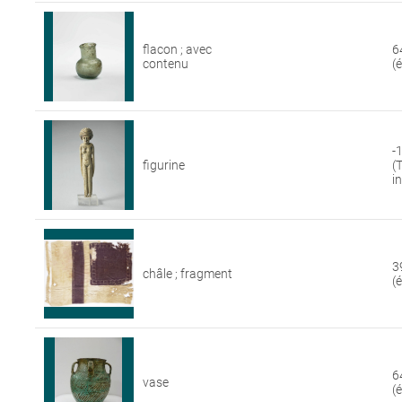
flacon ; avec
6
contenu
(
-
figurine
(
i
3
châle ; fragment
(
6
vase
(