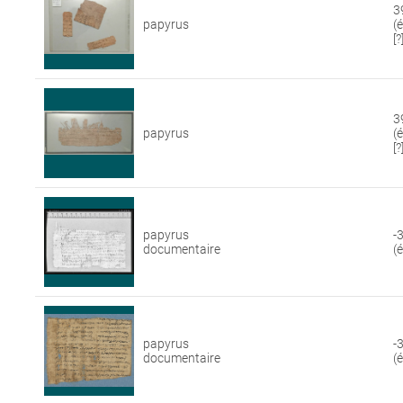
3
papyrus
(
[?
3
papyrus
(
[?
papyrus
-
documentaire
(
papyrus
-
documentaire
(