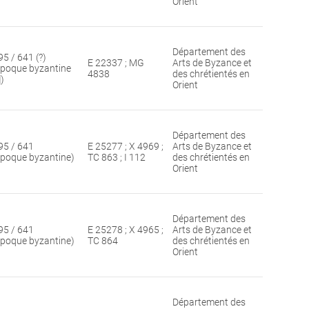
Orient
Département des
95 / 641 (?)
E 22337 ; MG
Arts de Byzance et
époque byzantine
4838
des chrétientés en
])
Orient
Département des
95 / 641
E 25277 ; X 4969 ;
Arts de Byzance et
époque byzantine)
TC 863 ; I 112
des chrétientés en
Orient
Département des
95 / 641
E 25278 ; X 4965 ;
Arts de Byzance et
époque byzantine)
TC 864
des chrétientés en
Orient
Département des