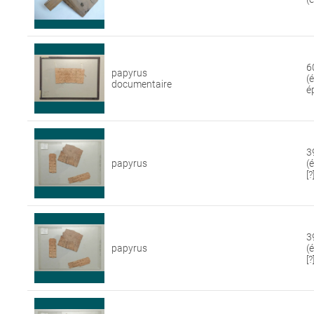
6
papyrus
(
documentaire
é
3
papyrus
(
[?
3
papyrus
(
[?