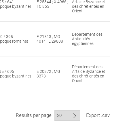
95 / 641
E 25344 ; X 4966 ;
Arts de Byzance et
époque byzantine)
TC 865
des chrétientés en
Orient
Département des
30 / 395
E 21513 ; MG
Antiquités
époque romaine)
4014 ; E 29808
égyptiennes
Département des
95 / 695
E 20872 ; MG
Arts de Byzance et
époque byzantine)
3373
des chrétientés en
Orient
Results per page
Export .csv