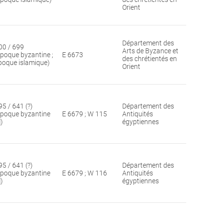
Orient
Département des
00 / 699
Arts de Byzance et
époque byzantine ;
E 6673
des chrétientés en
poque islamique)
Orient
95 / 641 (?)
Département des
époque byzantine
E 6679 ; W 115
Antiquités
])
égyptiennes
95 / 641 (?)
Département des
époque byzantine
E 6679 ; W 116
Antiquités
])
égyptiennes