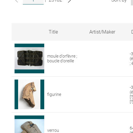
Title
Artist/Maker
Search
results
for
-
moule d'orfèvre ;
artworks
(
boucle d'oreille
in
;
the
Louvre
collections
-3
(
figurine
[
[?
6
verrou
(