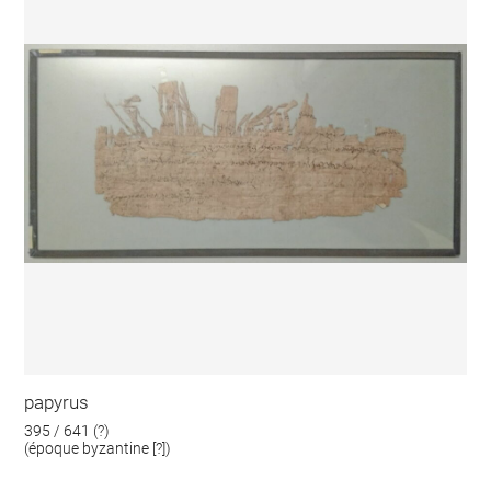
papyrus
395 / 641 (?)
(époque byzantine [?])