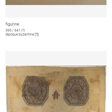
figurine
395 / 641 (?)
(époque byzantine [?])