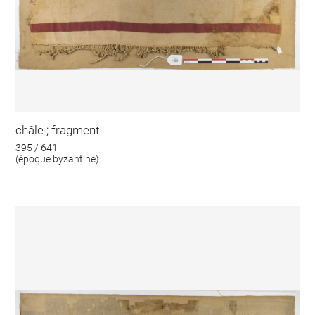
châle ; fragment
395 / 641
(époque byzantine)