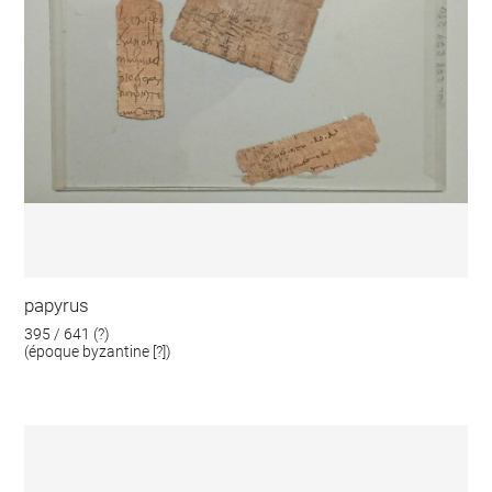
papyrus
395 / 641 (?)
(époque byzantine [?])