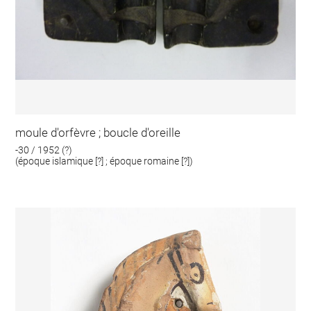
moule d'orfèvre ; boucle d'oreille
-30 / 1952 (?)
(époque islamique [?] ; époque romaine [?])