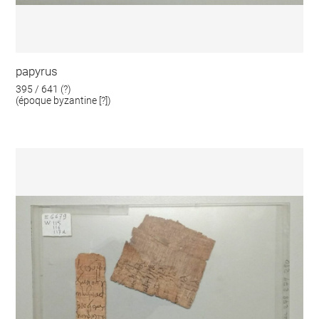
papyrus
395 / 641 (?)
(époque byzantine [?])