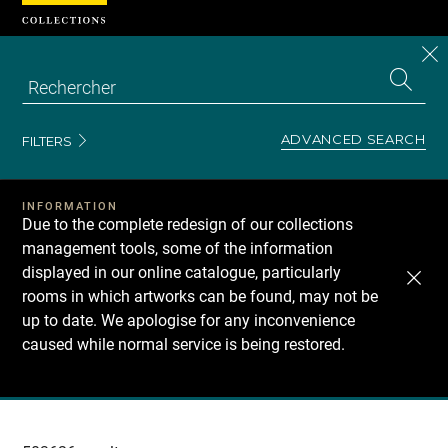
Cookies management panel
CL
Search
the
EN
S
collecti
Z
Se
ADVANCED SEARCH
FILTERS
INFORMATION
Due to the complete redesign of our collections
management tools, some of the information
displayed in our online catalogue, particularly
rooms in which artworks can be found, may not be
up to date. We apologise for any inconvenience
caused while normal service is being restored.
Recherche
dans
les