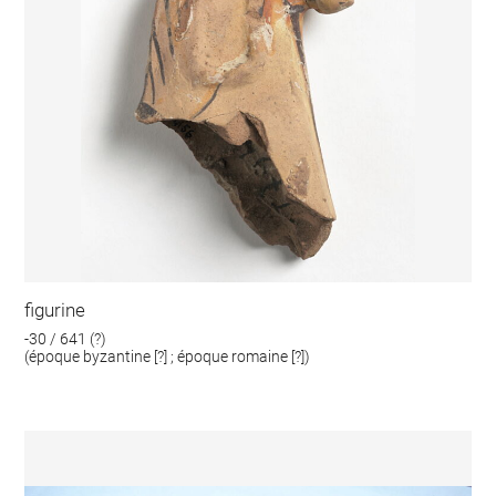
figurine
-30 / 641 (?)
(époque byzantine [?] ; époque romaine [?])