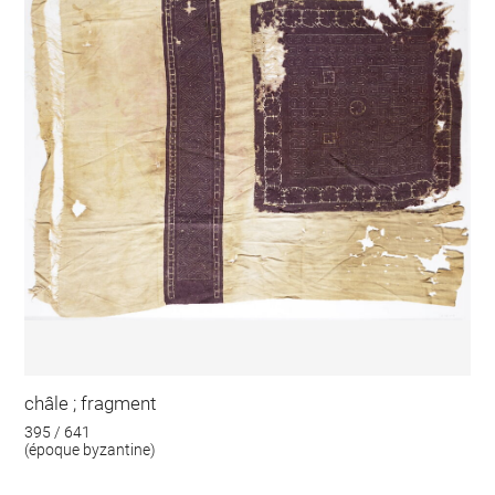
châle ; fragment
395 / 641
(époque byzantine)