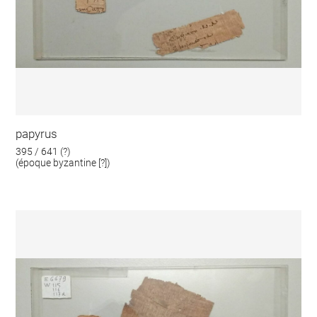
papyrus
395 / 641 (?)
(époque byzantine [?])