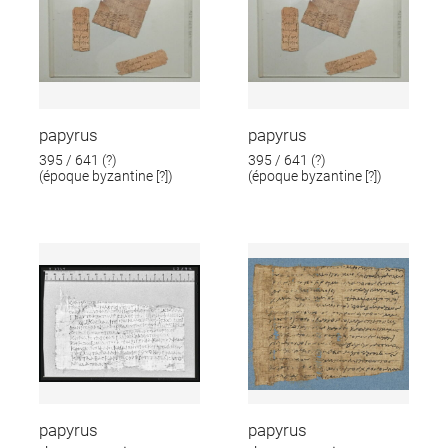
papyrus
papyrus
395 / 641 (?)
395 / 641 (?)
(époque byzantine [?])
(époque byzantine [?])
papyrus
papyrus