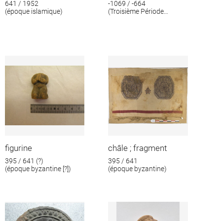
641 / 1952
-1069 / -664
(époque islamique)
(Troisième Période
intermédiaire)
figurine
châle ; fragment
395 / 641 (?)
395 / 641
(époque byzantine [?])
(époque byzantine)