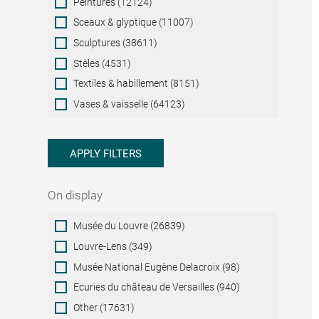
Peintures (12124)
Sceaux & glyptique (11007)
Sculptures (38611)
Stèles (4531)
Textiles & habillement (8151)
Vases & vaisselle (64123)
APPLY FILTERS
On display
On
Musée du Louvre (26839)
display
Louvre-Lens (349)
Musée National Eugène Delacroix (98)
Ecuries du château de Versailles (940)
Other (17631)