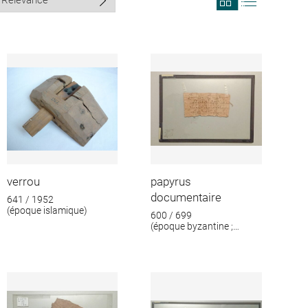
search
search
results
results
in
as
grid
list
format
verrou
papyrus
documentaire
641 / 1952
(époque islamique)
600 / 699
(époque byzantine ;
époque islamique)