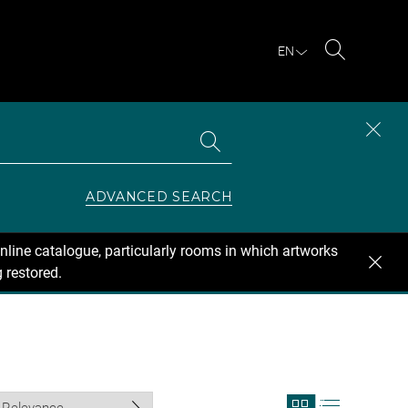
EN
Search
Search
CLOS
the
collections
SEAR
ZONE
ADVANCED SEARCH
nline catalogue, particularly rooms in which artworks
 restored.
View
View