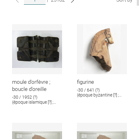
moule d'orfèvre ;
figurine
boucle d'oreille
-30 / 641 (?)
(époque byzantine [?] ;
-30 / 1952 (?)
époque romaine [?])
(époque islamique [?] ;
époque romaine [?])