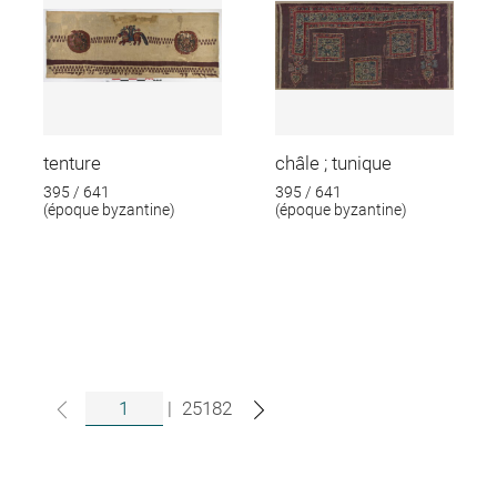
tenture
châle ; tunique
395 / 641
395 / 641
(époque byzantine)
(époque byzantine)
|
25182