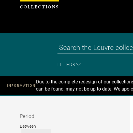
Cookies management panel
FILTERS
Due to the complete redesign of our collectio
INFORMATION
can be found, may not be up to date. We apolo
Recherche
dans
les
collections
Period
Period
Between