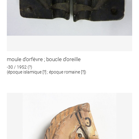
moule d'orfèvre ; boucle d'oreille
-30 / 1952 (?)
(époque islamique [?] ; époque romaine [?])