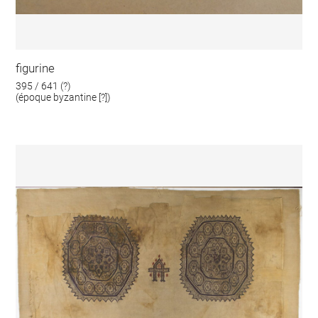
figurine
395 / 641 (?)
(époque byzantine [?])