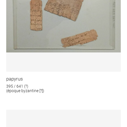
papyrus
395 / 641 (?)
(époque byzantine [?])