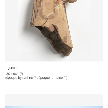
figurine
-30 / 641 (?)
(époque byzantine [?] ; époque romaine [?])