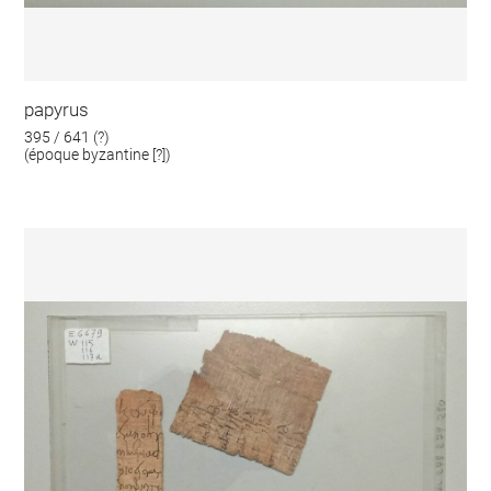
papyrus
395 / 641 (?)
(époque byzantine [?])