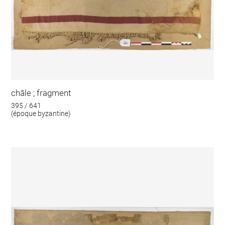
châle ; fragment
395 / 641
(époque byzantine)