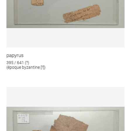
papyrus
395 / 641 (?)
(époque byzantine [?])