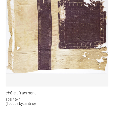
châle ; fragment
395 / 641
(époque byzantine)