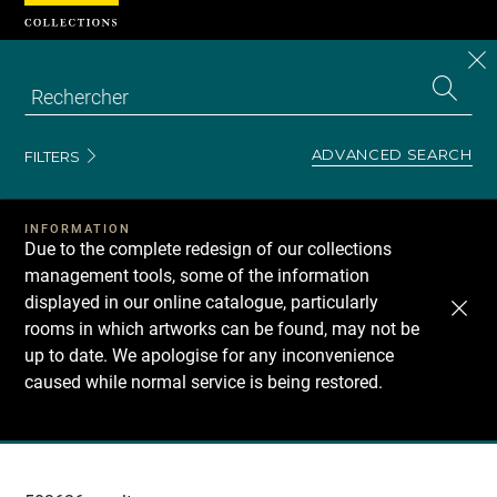
Cookies management panel
CL
Search
the
EN
S
collecti
Z
Se
ADVANCED SEARCH
FILTERS
INFORMATION
Due to the complete redesign of our collections
management tools, some of the information
displayed in our online catalogue, particularly
rooms in which artworks can be found, may not be
up to date. We apologise for any inconvenience
caused while normal service is being restored.
Recherche
dans
les