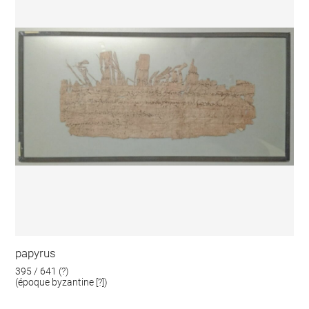
papyrus
395 / 641 (?)
(époque byzantine [?])