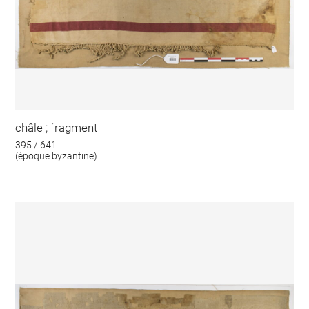
châle ; fragment
395 / 641
(époque byzantine)