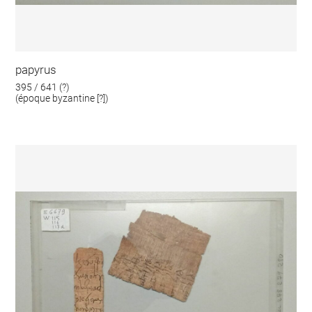
papyrus
395 / 641 (?)
(époque byzantine [?])