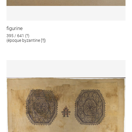
figurine
395 / 641 (?)
(époque byzantine [?])