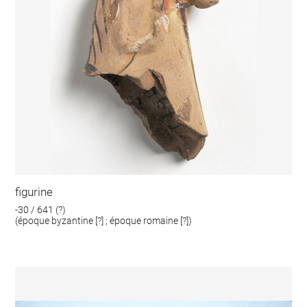
figurine
-30 / 641 (?)
(époque byzantine [?] ; époque romaine [?])