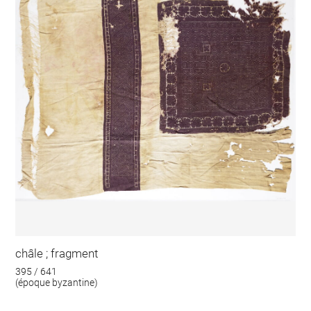
châle ; fragment
395 / 641
(époque byzantine)