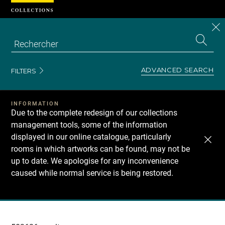
Cookies management panel
CL
Search
the
EN
S
collecti
Z
Se
ADVANCED SEARCH
FILTERS
INFORMATION
Due to the complete redesign of our collections
management tools, some of the information
displayed in our online catalogue, particularly
rooms in which artworks can be found, may not be
up to date. We apologise for any inconvenience
caused while normal service is being restored.
Recherche
dans
les