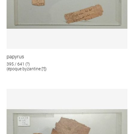
papyrus
395 / 641 (?)
(époque byzantine [?])