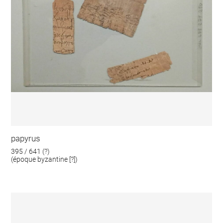
papyrus
395 / 641 (?)
(époque byzantine [?])