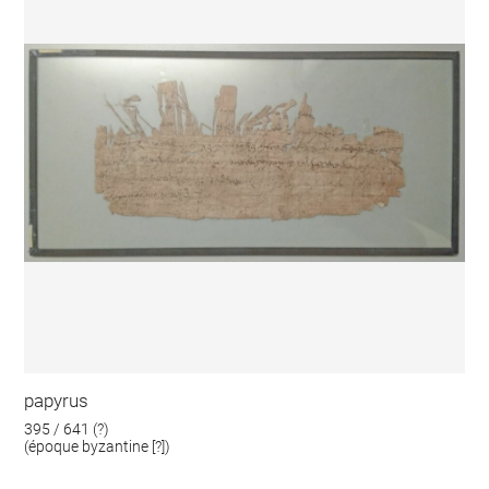
papyrus
395 / 641 (?)
(époque byzantine [?])