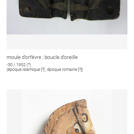
moule d'orfèvre ; boucle d'oreille
-30 / 1952 (?)
(époque islamique [?] ; époque romaine [?])