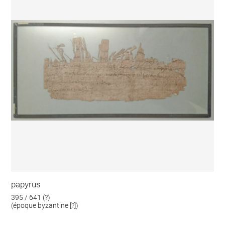
papyrus
395 / 641 (?)
(époque byzantine [?])