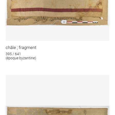
châle ; fragment
395 / 641
(époque byzantine)