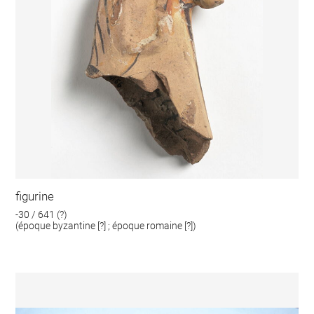
figurine
-30 / 641 (?)
(époque byzantine [?] ; époque romaine [?])