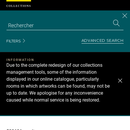
Cookies management panel
CL
Search
the
EN
S
collecti
Z
Se
ADVANCED SEARCH
FILTERS
INFORMATION
Due to the complete redesign of our collections
management tools, some of the information
displayed in our online catalogue, particularly
rooms in which artworks can be found, may not be
up to date. We apologise for any inconvenience
caused while normal service is being restored.
Recherche
dans
les