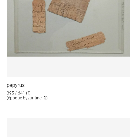
papyrus
395 / 641 (?)
(époque byzantine [?])