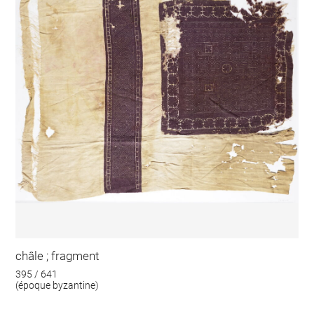
châle ; fragment
395 / 641
(époque byzantine)