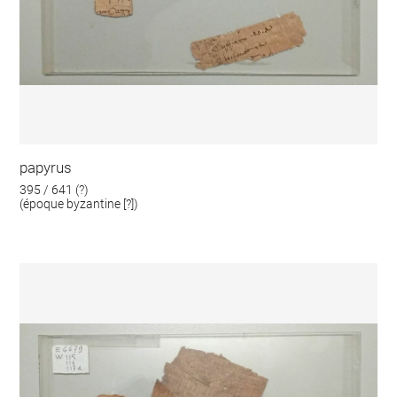
papyrus
395 / 641 (?)
(époque byzantine [?])