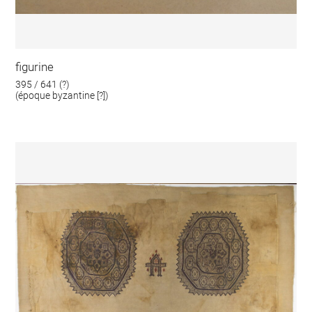
figurine
395 / 641 (?)
(époque byzantine [?])