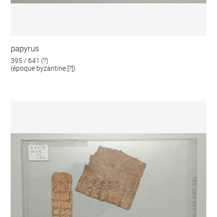
papyrus
395 / 641 (?)
(époque byzantine [?])