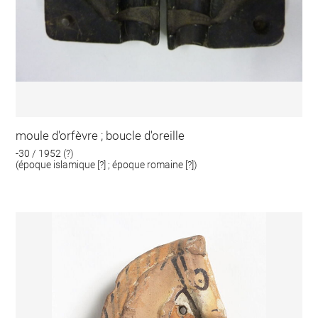
moule d'orfèvre ; boucle d'oreille
-30 / 1952 (?)
(époque islamique [?] ; époque romaine [?])